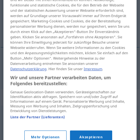
funktionale und statistische Cookies, die für den Betrieb der Webseite
und der statistischen Auswertung unserer Webseite erforderlich sind,
Übersicht aller Übersetzungen
werden auf Grundlage unserer Vorauswahl immer auf Ihrem Endgerät
(Für mehr Details die Übersetzung anklicken/antippen)
gespeichert. Marketing-Cookies und Cookies, die der Bereitstellung
personalisierter Werbung dienen, werden nur gespeichert, wenn Sie uns
durch einen Klick auf den „Akzeptieren“-Button Ihr Einverständnis
excursión
geben. Klicken Sie ansonsten auf „Fortfahren ohne Akzeptieren“. Sie
können Ihre Einwilligung jederzeit für zukünftige Besuche unserer
Webseite widerrufen. Wenn Sie weitere Informationen zu den Cookies
und den Anpassungsmöglichkeiten möchten, klicken Sie einfach auf den
Button „Mehr Optionen“. Weitergehende Hinweise zu der
Datenverarbeitung entnehmen Sie ansonsten unserer
excursión
f
Ausflug
Datenschutzerklärung
. Hier finden Sie unser
Impressum
.
Wir und unsere Partner verarbeiten Daten, um
Folgendes bereitzustellen:
Genaue Geolocation-Daten verwenden. Geräteeigenschaften zur
Synonyme für "Ausflug"
Identifikation aktiv abfragen. Speichern von und/oder Zugriff auf
Informationen auf einem Gerät. Personalisierte Werbung und Inhalte,
Messung von Werbung und Inhalten, Zielgruppenforschung und
Entwicklung von Dienstleistungen.
Liste der Partner (Lieferanten)
Spritztour
,
Spritzfahrt
,
Tour
,
Trip
© OpenThesaurus.de
Mehr Optionen
Akzeptieren