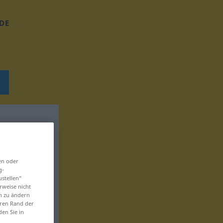
DE
en oder
g-
ustellen“
rweise nicht
en zu ändern
eren Rand der
den Sie in