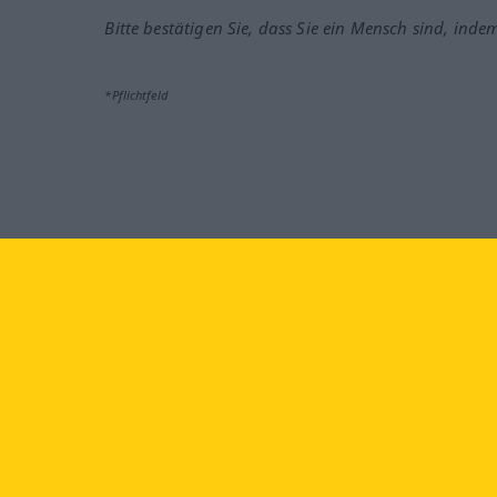
Bitte bestätigen Sie, dass Sie ein Mensch sind, inde
*Pflichtfeld
Besuchen Sie uns auf:
faceb
Langenscheidt