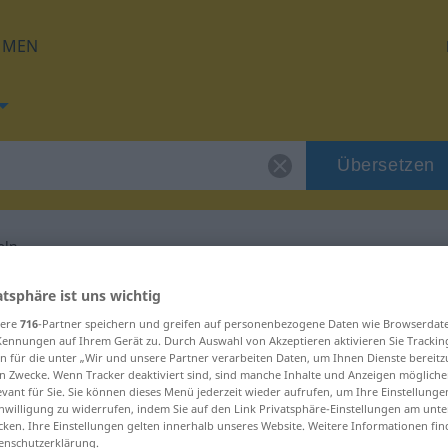
HMEN
Übersetzen
eln
 für "aufschlüsseln"
atsphäre ist uns wichtig
sere
716
-Partner speichern und greifen auf personenbezogene Daten wie Browserdat
Kennungen auf Ihrem Gerät zu. Durch Auswahl von Akzeptieren aktivieren Sie Trackin
setzung
n für die unter „Wir und unsere Partner verarbeiten Daten, um Ihnen Dienste bereitz
n Zwecke. Wenn Tracker deaktiviert sind, sind manche Inhalte und Anzeigen mögliche
evant für Sie. Sie können dieses Menü jederzeit wieder aufrufen, um Ihre Einstellung
inwilligung zu widerrufen, indem Sie auf den Link Privatsphäre-Einstellungen am unt
 Verb
cken. Ihre Einstellungen gelten innerhalb unseres Website. Weitere Informationen fin
enschutzerklärung.