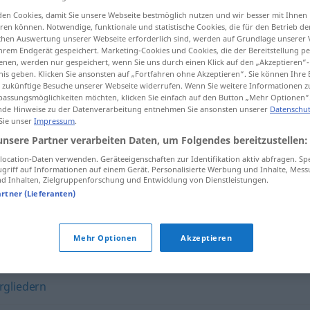
en Cookies, damit Sie unsere Webseite bestmöglich nutzen und wir besser mit Ihnen
en können. Notwendige, funktionale und statistische Cookies, die für den Betrieb d
ischen Auswertung unserer Webseite erforderlich sind, werden auf Grundlage unserer
hrem Endgerät gespeichert. Marketing-Cookies und Cookies, die der Bereitstellung per
tippen)
nen, werden nur gespeichert, wenn Sie uns durch einen Klick auf den „Akzeptieren“-
nis geben. Klicken Sie ansonsten auf „Fortfahren ohne Akzeptieren“. Sie können Ihre 
ür zukünftige Besuche unserer Webseite widerrufen. Wenn Sie weitere Informationen 
assungsmöglichkeiten möchten, klicken Sie einfach auf den Button „Mehr Optionen“
de Hinweise zu der Datenverarbeitung entnehmen Sie ansonsten unserer
Datenschut
 Sie unser
Impressum
.
unsere Partner verarbeiten Daten, um Folgendes bereitzustellen:
aufschlüsseln
ocation-Daten verwenden. Geräteeigenschaften zur Identifikation aktiv abfragen. Sp
griff auf Informationen auf einem Gerät. Personalisierte Werbung und Inhalte, Mes
 Inhalten, Zielgruppenforschung und Entwicklung von Dienstleistungen.
artner (Lieferanten)
ln"
Mehr Optionen
Akzeptieren
rgliedern