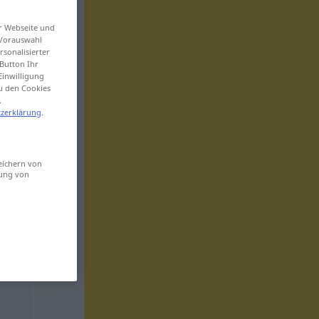
er Webseite und
 Vorauswahl
sonalisierter
Button Ihr
Einwilligung
zu den Cookies
.
zerklärung
.
eichern von
sung von