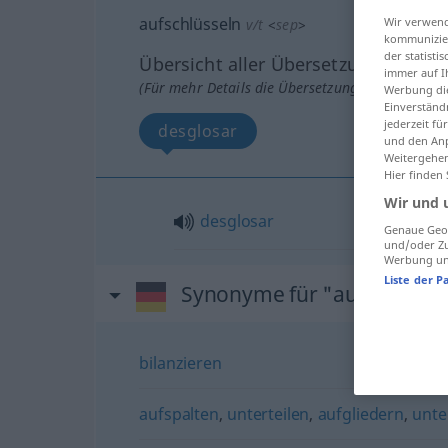
aufschlüsseln
Wir verwend
v/t
<
sep
>
kommunizier
der statist
Übersicht aller Übersetzungen
immer auf I
(Für mehr Details die Übersetzung anklicken/an
Werbung die
Einverständ
jederzeit f
desglosar
und den Anp
Weitergehen
Hier finden
Wir und 
desglosar
Genaue Geol
und/oder Zu
Werbung und
Liste der P
Synonyme für "aufschlüsse
bilanzieren
aufspalten
,
unterteilen
,
aufgliedern
,
unte