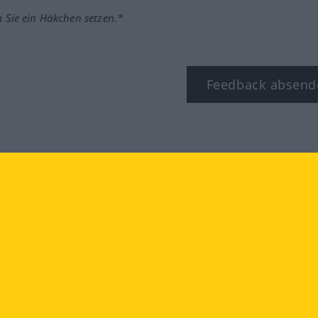
m Sie ein Häkchen setzen.*
Feedback absend
ook
YouTube
Instagram