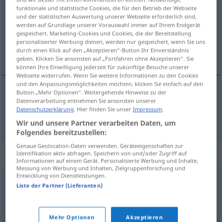
funktionale und statistische Cookies, die für den Betrieb der Webseite
und der statistischen Auswertung unserer Webseite erforderlich sind,
Übersicht aller Übersetzungen
werden auf Grundlage unserer Vorauswahl immer auf Ihrem Endgerät
(Für mehr Details die Übersetzung anklicken/antippen)
gespeichert. Marketing-Cookies und Cookies, die der Bereitstellung
personalisierter Werbung dienen, werden nur gespeichert, wenn Sie uns
durch einen Klick auf den „Akzeptieren“-Button Ihr Einverständnis
parado, en paro
geben. Klicken Sie ansonsten auf „Fortfahren ohne Akzeptieren“. Sie
können Ihre Einwilligung jederzeit für zukünftige Besuche unserer
Webseite widerrufen. Wenn Sie weitere Informationen zu den Cookies
und den Anpassungsmöglichkeiten möchten, klicken Sie einfach auf den
Button „Mehr Optionen“. Weitergehende Hinweise zu der
Datenverarbeitung entnehmen Sie ansonsten unserer
parado
, en
paro
arbeitslos
Datenschutzerklärung
. Hier finden Sie unser
Impressum
.
Wir und unsere Partner verarbeiten Daten, um
Folgendes bereitzustellen:
Genaue Geolocation-Daten verwenden. Geräteeigenschaften zur
Synonyme für "arbeitslos"
Identifikation aktiv abfragen. Speichern von und/oder Zugriff auf
Informationen auf einem Gerät. Personalisierte Werbung und Inhalte,
Messung von Werbung und Inhalten, Zielgruppenforschung und
Entwicklung von Dienstleistungen.
Liste der Partner (Lieferanten)
beschäftigungslos
,
erwerbslos
,
unbeschäftigt
© OpenThesaurus.de
Mehr Optionen
Akzeptieren