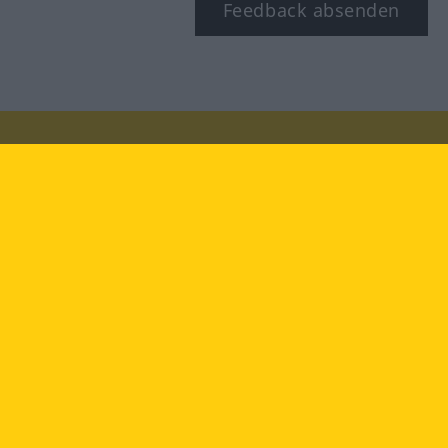
Feedback absenden
Besuchen Sie uns auf:
facebook
YouTube
Instagram
Langenscheidt
NUTZUNGSBEDINGUNGEN
DATENSCHUTZBESTIMMUNGEN