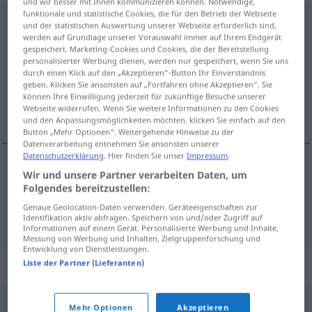
und wir besser mit Ihnen kommunizieren können. Notwendige,
funktionale und statistische Cookies, die für den Betrieb der Webseite
Arbeitsablauf
m
<
Arbeitsablauf(e)s
;
-abläufe
>
und der statistischen Auswertung unserer Webseite erforderlich sind,
werden auf Grundlage unserer Vorauswahl immer auf Ihrem Endgerät
Übersicht aller Übersetzungen
gespeichert. Marketing-Cookies und Cookies, die der Bereitstellung
personalisierter Werbung dienen, werden nur gespeichert, wenn Sie uns
(Für mehr Details die Übersetzung anklicken/antippen)
durch einen Klick auf den „Akzeptieren“-Button Ihr Einverständnis
geben. Klicken Sie ansonsten auf „Fortfahren ohne Akzeptieren“. Sie
desarrollo del trabajo, organización del
können Ihre Einwilligung jederzeit für zukünftige Besuche unserer
Webseite widerrufen. Wenn Sie weitere Informationen zu den Cookies
trabajo
und den Anpassungsmöglichkeiten möchten, klicken Sie einfach auf den
Button „Mehr Optionen“. Weitergehende Hinweise zu der
Datenverarbeitung entnehmen Sie ansonsten unserer
Datenschutzerklärung
. Hier finden Sie unser
Impressum
.
Wir und unsere Partner verarbeiten Daten, um
desarrollo
m
del
trabajo
Arbeitsablauf
Folgendes bereitzustellen:
Genaue Geolocation-Daten verwenden. Geräteeigenschaften zur
organización
f
del
trabajo
Arbeitsablauf
Identifikation aktiv abfragen. Speichern von und/oder Zugriff auf
Informationen auf einem Gerät. Personalisierte Werbung und Inhalte,
Messung von Werbung und Inhalten, Zielgruppenforschung und
Entwicklung von Dienstleistungen.
Synonyme für "Arbeitsablauf"
Liste der Partner (Lieferanten)
Mehr Optionen
Akzeptieren