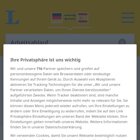
Ihre Privatsphäre ist uns wichtig
Deutsch-Spanisch Wörterbuch
Arbeitsablauf
Wir und unsere
716
-Partner speichern und greifen auf
personenbezogene Daten wie Browserdaten oder eindeutige
Deutsch-Spanisch Übersetzung für
Kennungen auf Ihrem Gerät zu. Durch Auswahl von Akzeptieren
"Arbeitsablauf"
aktivieren Sie Tracking-Technologien für die unter „Wir und unsere
Partner verarbeiten Daten, um Ihnen Dienste bereitzustellen“
aufgeführten Zwecke. Wenn Tracker deaktiviert sind, sind manche
Inhalte und Anzeigen möglicherweise nicht mehr so relevant für Sie. Sie
"Arbeitsablauf" Spanisch
können dieses Menü jederzeit wieder aufrufen, um Ihre Einstellungen zu
ändern oder Ihre Einwilligung zu widerrufen, indem Sie auf den Link
Übersetzung
Privatsphäre-Einstellungen am unteren Rand der Webseite klicken. Ihre
Einstellungen gelten innerhalb unseres Website. Weitere Informationen
finden Sie in unserer Datenschutzerklärung.
„Arbeitsablauf“
: Maskulinum
Wir verwenden Cookies, damit Sie unsere Webseite bestmöglich nutzen