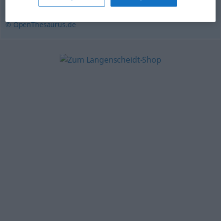
Workflow (engl.)
,
Arbeitsgang
© OpenThesaurus.de