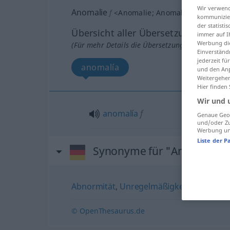
Wir verwend
Anomalie
f
<
Anomalie
;
Anomalien
>
kommunizier
der statist
Übersicht aller Übersetzungen
immer auf I
Werbung die
(Für mehr Details die Übersetzung anklicken/an
Einverständ
jederzeit f
anomalía
und den Anp
Weitergehen
Hier finden
Wir und 
anomalía
f
Genaue Geol
und/oder Zu
Werbung und
Liste der P
Synonyme für "Anomalie"
Abnormität
,
Unregelmäßigkeit
,
Regelwidr
© OpenThesaurus.de