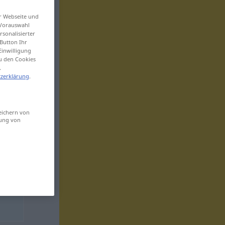
er Webseite und
 Vorauswahl
sonalisierter
Button Ihr
Einwilligung
zu den Cookies
.
zerklärung
.
eichern von
sung von