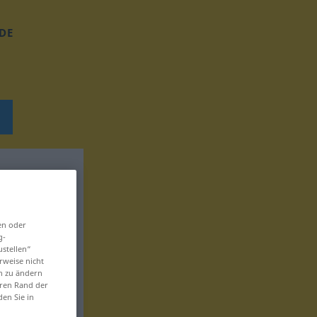
DE
en oder
g-
ustellen“
rweise nicht
en zu ändern
eren Rand der
den Sie in