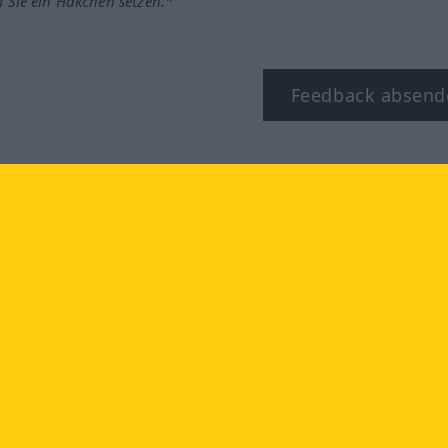
m Sie ein Häkchen setzen.*
Feedback absend
ook
YouTube
Instagram