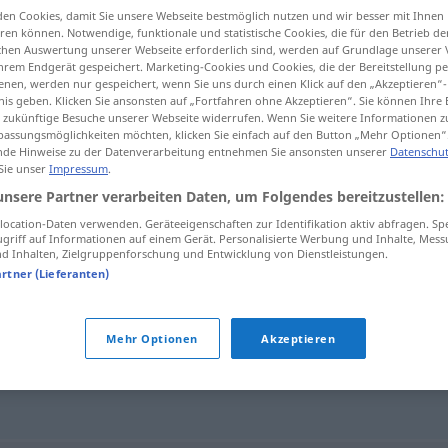
en Cookies, damit Sie unsere Webseite bestmöglich nutzen und wir besser mit Ihnen
en können. Notwendige, funktionale und statistische Cookies, die für den Betrieb d
ischen Auswertung unserer Webseite erforderlich sind, werden auf Grundlage unserer
hrem Endgerät gespeichert. Marketing-Cookies und Cookies, die der Bereitstellung per
nen, werden nur gespeichert, wenn Sie uns durch einen Klick auf den „Akzeptieren“-
tippen)
nis geben. Klicken Sie ansonsten auf „Fortfahren ohne Akzeptieren“. Sie können Ihre 
ür zukünftige Besuche unserer Webseite widerrufen. Wenn Sie weitere Informationen 
assungsmöglichkeiten möchten, klicken Sie einfach auf den Button „Mehr Optionen“
de Hinweise zu der Datenverarbeitung entnehmen Sie ansonsten unserer
Datenschut
 Sie unser
Impressum
.
unsere Partner verarbeiten Daten, um Folgendes bereitzustellen:
Anomalie
ocation-Daten verwenden. Geräteeigenschaften zur Identifikation aktiv abfragen. Sp
griff auf Informationen auf einem Gerät. Personalisierte Werbung und Inhalte, Mes
 Inhalten, Zielgruppenforschung und Entwicklung von Dienstleistungen.
artner (Lieferanten)
Mehr Optionen
Akzeptieren
igkeit
,
Besonderheit