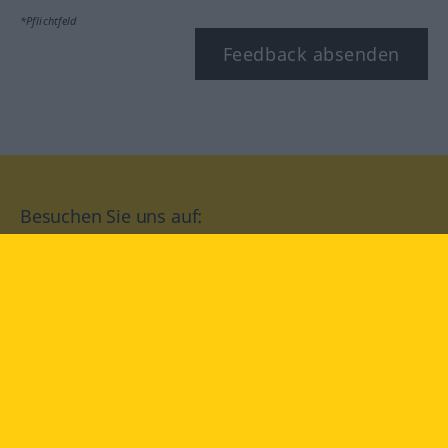
*Pflichtfeld
Feedback absenden
Besuchen Sie uns auf:
facebook
YouTube
Instagram
Langenscheidt
NUTZUNGSBEDINGUNGEN