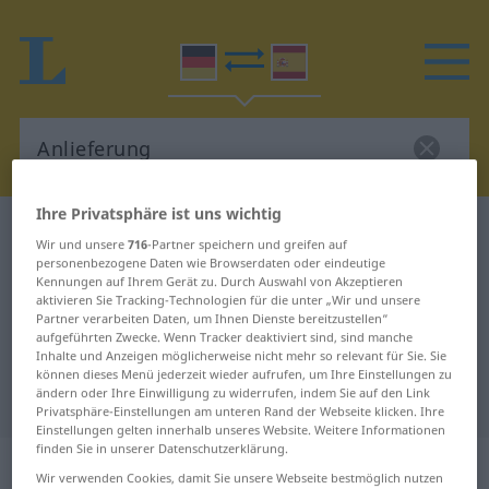
Ihre Privatsphäre ist uns wichtig
Deutsch-Spanisch Wörterbuch
Anlieferung
Wir und unsere
716
-Partner speichern und greifen auf
Deutsch-Spanisch Übersetzung für
personenbezogene Daten wie Browserdaten oder eindeutige
Kennungen auf Ihrem Gerät zu. Durch Auswahl von Akzeptieren
"Anlieferung"
aktivieren Sie Tracking-Technologien für die unter „Wir und unsere
Partner verarbeiten Daten, um Ihnen Dienste bereitzustellen“
aufgeführten Zwecke. Wenn Tracker deaktiviert sind, sind manche
Inhalte und Anzeigen möglicherweise nicht mehr so relevant für Sie. Sie
"Anlieferung" Spanisch
können dieses Menü jederzeit wieder aufrufen, um Ihre Einstellungen zu
ändern oder Ihre Einwilligung zu widerrufen, indem Sie auf den Link
Übersetzung
Privatsphäre-Einstellungen am unteren Rand der Webseite klicken. Ihre
Einstellungen gelten innerhalb unseres Website. Weitere Informationen
finden Sie in unserer Datenschutzerklärung.
„Anlieferung“
: Femininum
Wir verwenden Cookies, damit Sie unsere Webseite bestmöglich nutzen