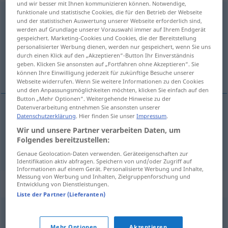
und wir besser mit Ihnen kommunizieren können. Notwendige,
funktionale und statistische Cookies, die für den Betrieb der Webseite
Anlieferung
f
<
Anlieferung
;
Anlieferungen
>
und der statistischen Auswertung unserer Webseite erforderlich sind,
werden auf Grundlage unserer Vorauswahl immer auf Ihrem Endgerät
Übersicht aller Übersetzungen
gespeichert. Marketing-Cookies und Cookies, die der Bereitstellung
(Für mehr Details die Übersetzung anklicken/antippen)
personalisierter Werbung dienen, werden nur gespeichert, wenn Sie uns
durch einen Klick auf den „Akzeptieren“-Button Ihr Einverständnis
geben. Klicken Sie ansonsten auf „Fortfahren ohne Akzeptieren“. Sie
entrega, suministro
können Ihre Einwilligung jederzeit für zukünftige Besuche unserer
Webseite widerrufen. Wenn Sie weitere Informationen zu den Cookies
und den Anpassungsmöglichkeiten möchten, klicken Sie einfach auf den
Button „Mehr Optionen“. Weitergehende Hinweise zu der
Datenverarbeitung entnehmen Sie ansonsten unserer
Datenschutzerklärung
. Hier finden Sie unser
Impressum
.
entrega
f
Anlieferung
Wir und unsere Partner verarbeiten Daten, um
Folgendes bereitzustellen:
suministro
m
Anlieferung
Genaue Geolocation-Daten verwenden. Geräteeigenschaften zur
Identifikation aktiv abfragen. Speichern von und/oder Zugriff auf
Informationen auf einem Gerät. Personalisierte Werbung und Inhalte,
Messung von Werbung und Inhalten, Zielgruppenforschung und
Synonyme für "Anlieferung"
Entwicklung von Dienstleistungen.
Liste der Partner (Lieferanten)
Rutsche (ugs., salopp)
,
Lieferung
,
Ablieferung
,
Mehr Optionen
Akzeptieren