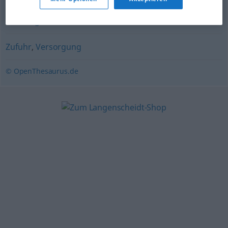
Auslieferung
,
Zustellung
,
Überbringung
,
Belieferung
,
Sendung
Zufuhr
,
Versorgung
© OpenThesaurus.de