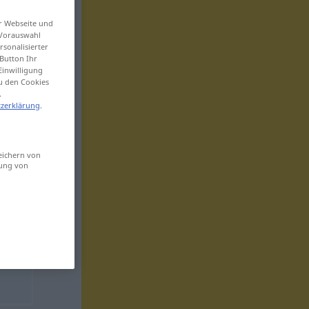
er Webseite und
 Vorauswahl
sonalisierter
Button Ihr
Einwilligung
zu den Cookies
.
zerklärung
.
eichern von
sung von