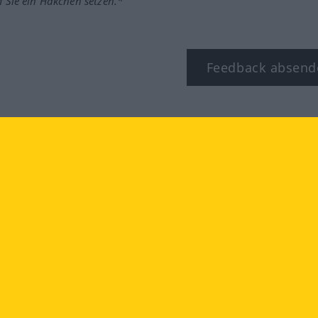
m Sie ein Häkchen setzen.*
Feedback absend
ook
YouTube
Instagram