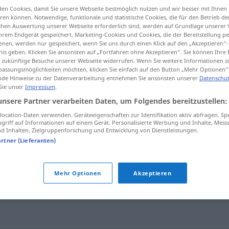
en Cookies, damit Sie unsere Webseite bestmöglich nutzen und wir besser mit Ihnen
EH
en können. Notwendige, funktionale und statistische Cookies, die für den Betrieb d
ischen Auswertung unserer Webseite erforderlich sind, werden auf Grundlage unserer
hrem Endgerät gespeichert. Marketing-Cookies und Cookies, die der Bereitstellung per
nen, werden nur gespeichert, wenn Sie uns durch einen Klick auf den „Akzeptieren“-
tippen)
nis geben. Klicken Sie ansonsten auf „Fortfahren ohne Akzeptieren“. Sie können Ihre 
ür zukünftige Besuche unserer Webseite widerrufen. Wenn Sie weitere Informationen 
assungsmöglichkeiten möchten, klicken Sie einfach auf den Button „Mehr Optionen“
de Hinweise zu der Datenverarbeitung entnehmen Sie ansonsten unserer
Datenschut
 Sie unser
Impressum
.
unsere Partner verarbeiten Daten, um Folgendes bereitzustellen:
Anerbieten
ocation-Daten verwenden. Geräteeigenschaften zur Identifikation aktiv abfragen. Sp
griff auf Informationen auf einem Gerät. Personalisierte Werbung und Inhalte, Mes
 Inhalten, Zielgruppenforschung und Entwicklung von Dienstleistungen.
artner (Lieferanten)
"
Mehr Optionen
Akzeptieren
entation (fachspr.)
,
Gebot