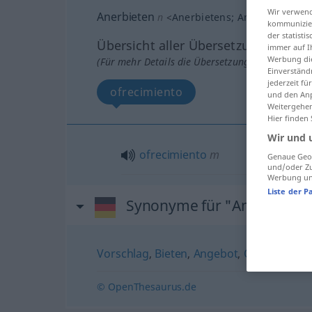
Wir verwend
Anerbieten
n
<
Anerbietens
;
Anerbieten
>
G
kommunizier
der statist
Übersicht aller Übersetzungen
immer auf I
Werbung die
(Für mehr Details die Übersetzung anklicken/an
Einverständ
jederzeit f
ofrecimiento
und den Anp
Weitergehen
Hier finden
Wir und 
ofrecimiento
m
Genaue Geol
und/oder Zu
Werbung und
Liste der P
Synonyme für "Anerbieten
Vorschlag
,
Bieten
,
Angebot
,
Offerte
,
Präs
© OpenThesaurus.de