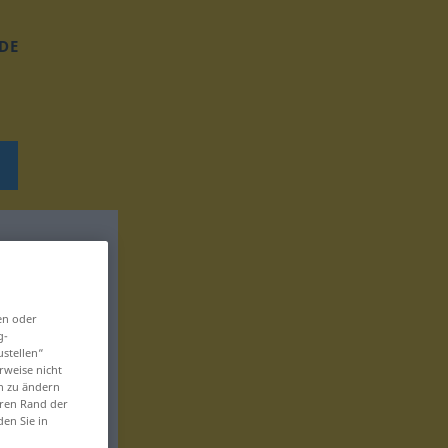
DE
en oder
g-
ustellen“
rweise nicht
en zu ändern
eren Rand der
den Sie in