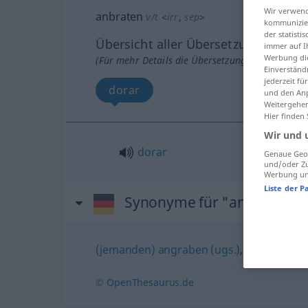
Wir verwend
anbraten
v/t
<
irr
,
sep
>
kommunizier
der statist
Übersicht aller Übersetzungen
immer auf I
Werbung die
(Für mehr Details die Übersetzung anklicken/an
Einverständ
jederzeit f
dorar
und den Anp
Weitergehen
Hier finden
Wir und 
dorar
Genaue Geol
und/oder Zu
Werbung und
Liste der P
Synonyme für "anbraten"
(jemanden) angraben (ugs.)
,
(jemanden)
© OpenThesaurus.de