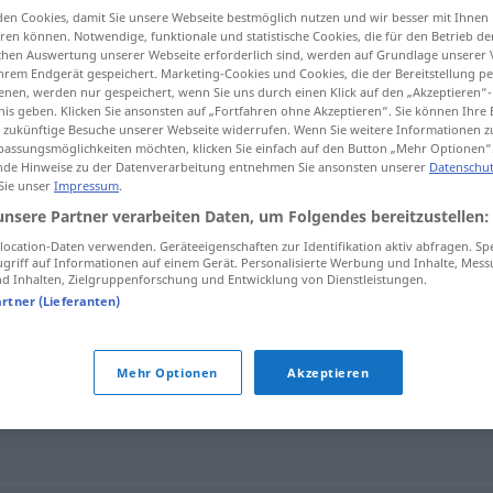
en Cookies, damit Sie unsere Webseite bestmöglich nutzen und wir besser mit Ihnen
en können. Notwendige, funktionale und statistische Cookies, die für den Betrieb d
ischen Auswertung unserer Webseite erforderlich sind, werden auf Grundlage unserer
hrem Endgerät gespeichert. Marketing-Cookies und Cookies, die der Bereitstellung per
nen, werden nur gespeichert, wenn Sie uns durch einen Klick auf den „Akzeptieren“-
tippen)
nis geben. Klicken Sie ansonsten auf „Fortfahren ohne Akzeptieren“. Sie können Ihre 
ür zukünftige Besuche unserer Webseite widerrufen. Wenn Sie weitere Informationen 
assungsmöglichkeiten möchten, klicken Sie einfach auf den Button „Mehr Optionen“
de Hinweise zu der Datenverarbeitung entnehmen Sie ansonsten unserer
Datenschut
 Sie unser
Impressum
.
unsere Partner verarbeiten Daten, um Folgendes bereitzustellen:
anbraten
ocation-Daten verwenden. Geräteeigenschaften zur Identifikation aktiv abfragen. Sp
griff auf Informationen auf einem Gerät. Personalisierte Werbung und Inhalte, Mes
 Inhalten, Zielgruppenforschung und Entwicklung von Dienstleistungen.
artner (Lieferanten)
Mehr Optionen
Akzeptieren
 anmachen
,
(jemanden) anbaggern (ugs.)