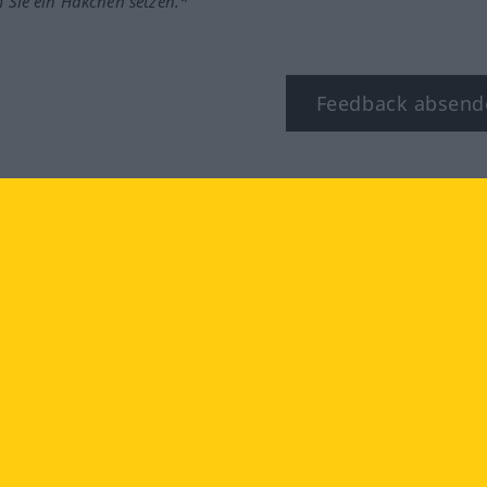
m Sie ein Häkchen setzen.*
Feedback absend
ook
YouTube
Instagram