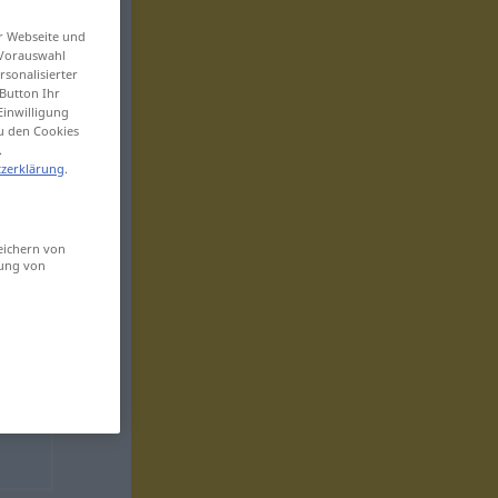
er Webseite und
 Vorauswahl
sonalisierter
Button Ihr
Einwilligung
zu den Cookies
.
zerklärung
.
eichern von
sung von