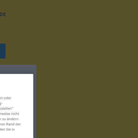
DE
en oder
g-
ustellen“
rweise nicht
en zu ändern
eren Rand der
den Sie in