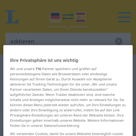
Ihre Privatsphäre ist uns wichtig
Deutsch-Spanisch Wörterbuch
addieren
Wir und unsere
716
-Partner speichern und greifen auf
Deutsch-Spanisch Übersetzung für
personenbezogene Daten wie Browserdaten oder eindeutige
Kennungen auf Ihrem Gerät zu. Durch Auswahl von Akzeptieren
"addieren"
aktivieren Sie Tracking-Technologien für die unter „Wir und unsere
Partner verarbeiten Daten, um Ihnen Dienste bereitzustellen“
aufgeführten Zwecke. Wenn Tracker deaktiviert sind, sind manche
Inhalte und Anzeigen möglicherweise nicht mehr so relevant für Sie. Sie
"addieren" Spanisch Übersetzung
können dieses Menü jederzeit wieder aufrufen, um Ihre Einstellungen zu
ändern oder Ihre Einwilligung zu widerrufen, indem Sie auf den Link
Privatsphäre-Einstellungen am unteren Rand der Webseite klicken. Ihre
„addieren“
: transitives Verb
Einstellungen gelten innerhalb unseres Website. Weitere Informationen
finden Sie in unserer Datenschutzerklärung.
Wir verwenden Cookies, damit Sie unsere Webseite bestmöglich nutzen
addieren
[aˈdiːrən]
v/t
<
ohne
ge
>