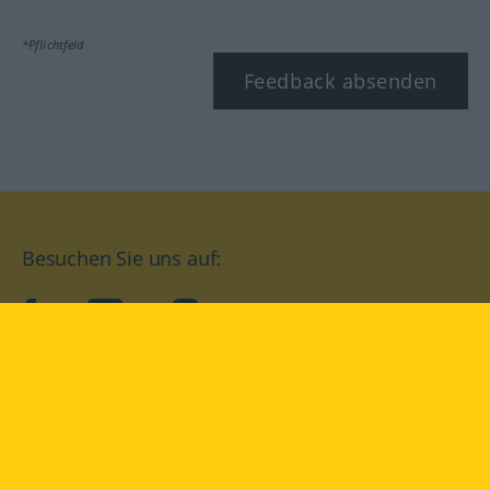
*Pflichtfeld
Feedback absenden
Besuchen Sie uns auf:
facebook
YouTube
Instagram
Langenscheidt