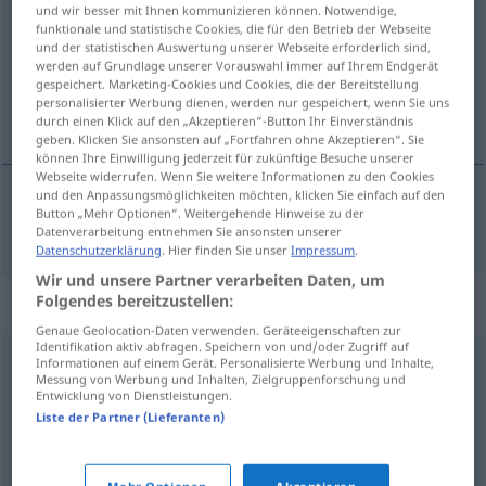
und wir besser mit Ihnen kommunizieren können. Notwendige,
funktionale und statistische Cookies, die für den Betrieb der Webseite
Übersicht aller Übersetzungen
und der statistischen Auswertung unserer Webseite erforderlich sind,
(Für mehr Details die Übersetzung anklicken/antippen)
werden auf Grundlage unserer Vorauswahl immer auf Ihrem Endgerät
gespeichert. Marketing-Cookies und Cookies, die der Bereitstellung
personalisierter Werbung dienen, werden nur gespeichert, wenn Sie uns
sumar, adicionar
durch einen Klick auf den „Akzeptieren“-Button Ihr Einverständnis
geben. Klicken Sie ansonsten auf „Fortfahren ohne Akzeptieren“. Sie
können Ihre Einwilligung jederzeit für zukünftige Besuche unserer
Webseite widerrufen. Wenn Sie weitere Informationen zu den Cookies
und den Anpassungsmöglichkeiten möchten, klicken Sie einfach auf den
Button „Mehr Optionen“. Weitergehende Hinweise zu der
sumar
,
adicionar
addieren
Datenverarbeitung entnehmen Sie ansonsten unserer
Datenschutzerklärung
. Hier finden Sie unser
Impressum
.
Wir und unsere Partner verarbeiten Daten, um
Folgendes bereitzustellen:
Synonyme für "addieren"
Genaue Geolocation-Daten verwenden. Geräteeigenschaften zur
Identifikation aktiv abfragen. Speichern von und/oder Zugriff auf
Informationen auf einem Gerät. Personalisierte Werbung und Inhalte,
zusetzen
,
beimischen
,
beifügen
,
dazugeben
,
hinzufügen
Messung von Werbung und Inhalten, Zielgruppenforschung und
Entwicklung von Dienstleistungen.
Liste der Partner (Lieferanten)
zugeben
,
dazugeben