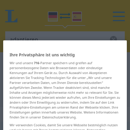
Ihre Privatsphäre ist uns wichtig
Deutsch-Spanisch Wörterbuch
adaptieren
Wir und unsere
716
-Partner speichern und greifen auf
personenbezogene Daten wie Browserdaten oder eindeutige
Deutsch-Spanisch Übersetzung für
Kennungen auf Ihrem Gerät zu. Durch Auswahl von Akzeptieren
aktivieren Sie Tracking-Technologien für die unter „Wir und unsere
"adaptieren"
Partner verarbeiten Daten, um Ihnen Dienste bereitzustellen“
aufgeführten Zwecke. Wenn Tracker deaktiviert sind, sind manche
Inhalte und Anzeigen möglicherweise nicht mehr so relevant für Sie. Sie
"adaptieren" Spanisch Übersetzung
können dieses Menü jederzeit wieder aufrufen, um Ihre Einstellungen zu
ändern oder Ihre Einwilligung zu widerrufen, indem Sie auf den Link
Privatsphäre-Einstellungen am unteren Rand der Webseite klicken. Ihre
„adaptieren“
: transitives Verb
Einstellungen gelten innerhalb unseres Website. Weitere Informationen
finden Sie in unserer Datenschutzerklärung.
Wir verwenden Cookies, damit Sie unsere Webseite bestmöglich nutzen
adaptieren
v/t
<
ohne
ge-
>
und wir besser mit Ihnen kommunizieren können. Notwendige,