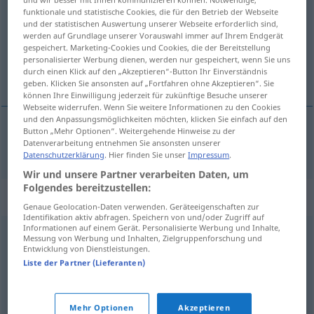
funktionale und statistische Cookies, die für den Betrieb der Webseite
Übersicht aller Übersetzungen
und der statistischen Auswertung unserer Webseite erforderlich sind,
werden auf Grundlage unserer Vorauswahl immer auf Ihrem Endgerät
(Für mehr Details die Übersetzung anklicken/antippen)
gespeichert. Marketing-Cookies und Cookies, die der Bereitstellung
personalisierter Werbung dienen, werden nur gespeichert, wenn Sie uns
adaptar
durch einen Klick auf den „Akzeptieren“-Button Ihr Einverständnis
geben. Klicken Sie ansonsten auf „Fortfahren ohne Akzeptieren“. Sie
können Ihre Einwilligung jederzeit für zukünftige Besuche unserer
Webseite widerrufen. Wenn Sie weitere Informationen zu den Cookies
und den Anpassungsmöglichkeiten möchten, klicken Sie einfach auf den
Button „Mehr Optionen“. Weitergehende Hinweise zu der
Datenverarbeitung entnehmen Sie ansonsten unserer
adaptar
adaptieren
TV
Datenschutzerklärung
. Hier finden Sie unser
Impressum
.
Wir und unsere Partner verarbeiten Daten, um
Folgendes bereitzustellen:
Synonyme für "adaptieren"
Genaue Geolocation-Daten verwenden. Geräteeigenschaften zur
Identifikation aktiv abfragen. Speichern von und/oder Zugriff auf
Informationen auf einem Gerät. Personalisierte Werbung und Inhalte,
Messung von Werbung und Inhalten, Zielgruppenforschung und
einsetzen
,
anpassen
Entwicklung von Dienstleistungen.
Liste der Partner (Lieferanten)
gleichsetzen
,
anpassen
,
angleichen
Mehr Optionen
Akzeptieren
© OpenThesaurus.de