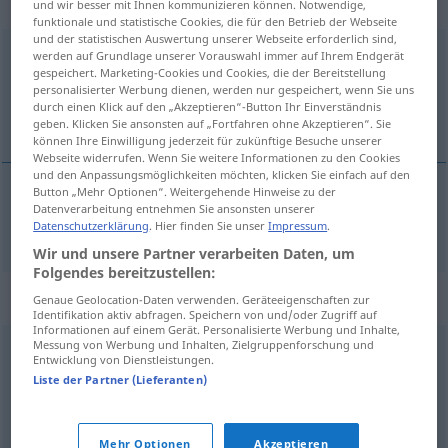
gebraucht
und wir besser mit Ihnen kommunizieren können. Notwendige,
funktionale und statistische Cookies, die für den Betrieb der Webseite
und der statistischen Auswertung unserer Webseite erforderlich sind,
achtunggebietend
adjt
werden auf Grundlage unserer Vorauswahl immer auf Ihrem Endgerät
gespeichert. Marketing-Cookies und Cookies, die der Bereitstellung
personalisierter Werbung dienen, werden nur gespeichert, wenn Sie uns
Übersicht aller Übersetzungen
durch einen Klick auf den „Akzeptieren“-Button Ihr Einverständnis
(Für mehr Details die Übersetzung anklicken/antippen)
geben. Klicken Sie ansonsten auf „Fortfahren ohne Akzeptieren“. Sie
können Ihre Einwilligung jederzeit für zukünftige Besuche unserer
Webseite widerrufen. Wenn Sie weitere Informationen zu den Cookies
und den Anpassungsmöglichkeiten möchten, klicken Sie einfach auf den
Button „Mehr Optionen“. Weitergehende Hinweise zu der
Datenverarbeitung entnehmen Sie ansonsten unserer
Achtung
achtunggebietend → siehe „
“
Datenschutzerklärung
. Hier finden Sie unser
Impressum
.
Wir und unsere Partner verarbeiten Daten, um
Folgendes bereitzustellen:
Synonyme für "achtunggebietend"
Genaue Geolocation-Daten verwenden. Geräteeigenschaften zur
Identifikation aktiv abfragen. Speichern von und/oder Zugriff auf
Informationen auf einem Gerät. Personalisierte Werbung und Inhalte,
Messung von Werbung und Inhalten, Zielgruppenforschung und
Entwicklung von Dienstleistungen.
majestätisch
,
erhaben
,
hoheitsvoll
,
souverän
Liste der Partner (Lieferanten)
beachtlich
,
anerkennenswert
,
lobenswert
,
achtbar
,
löblich (leicht iron.) (ugs.)
,
ehrenwert
,
respektabel
Mehr Optionen
Akzeptieren