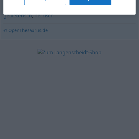
gebieterisch
,
herrisch
© OpenThesaurus.de