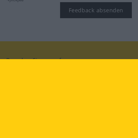
Feedback absenden
Besuchen Sie uns auf:
facebook
YouTube
Instagram
Langenscheidt
NUTZUNGSBEDINGUNGEN