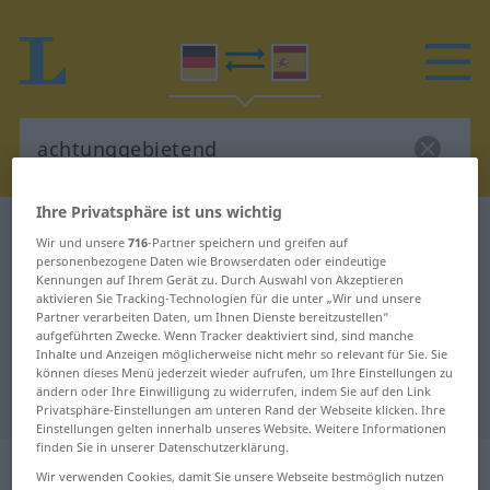
Ihre Privatsphäre ist uns wichtig
Deutsch-Spanisch Wörterbuch
achtunggebietend
Wir und unsere
716
-Partner speichern und greifen auf
Deutsch-Spanisch Übersetzung für
personenbezogene Daten wie Browserdaten oder eindeutige
Kennungen auf Ihrem Gerät zu. Durch Auswahl von Akzeptieren
"achtunggebietend"
aktivieren Sie Tracking-Technologien für die unter „Wir und unsere
Partner verarbeiten Daten, um Ihnen Dienste bereitzustellen“
aufgeführten Zwecke. Wenn Tracker deaktiviert sind, sind manche
Inhalte und Anzeigen möglicherweise nicht mehr so relevant für Sie. Sie
"achtunggebietend" Spanisch
können dieses Menü jederzeit wieder aufrufen, um Ihre Einstellungen zu
ändern oder Ihre Einwilligung zu widerrufen, indem Sie auf den Link
Übersetzung
Privatsphäre-Einstellungen am unteren Rand der Webseite klicken. Ihre
Einstellungen gelten innerhalb unseres Website. Weitere Informationen
finden Sie in unserer Datenschutzerklärung.
„achtunggebietend“
: als Adjektiv
Wir verwenden Cookies, damit Sie unsere Webseite bestmöglich nutzen