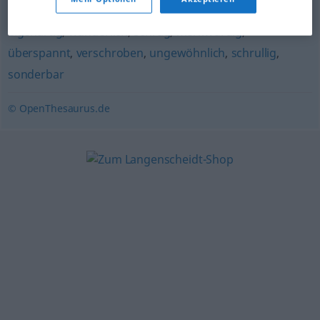
skurril
,
kauzig
,
schrullenhaft
,
spleenig
,
speziell
,
eigenartig
,
wunderlich
,
schräg
,
merkwürdig
,
überspannt
,
verschroben
,
ungewöhnlich
,
schrullig
,
sonderbar
© OpenThesaurus.de