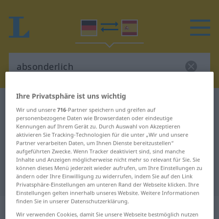
Ihre Privatsphäre ist uns wichtig
Deutsch-Spanisch Wörterbuch
absonderlich
Wir und unsere
716
-Partner speichern und greifen auf
Deutsch-Spanisch Übersetzung für
personenbezogene Daten wie Browserdaten oder eindeutige
Kennungen auf Ihrem Gerät zu. Durch Auswahl von Akzeptieren
"absonderlich"
aktivieren Sie Tracking-Technologien für die unter „Wir und unsere
Partner verarbeiten Daten, um Ihnen Dienste bereitzustellen“
aufgeführten Zwecke. Wenn Tracker deaktiviert sind, sind manche
Inhalte und Anzeigen möglicherweise nicht mehr so relevant für Sie. Sie
"absonderlich" Spanisch
können dieses Menü jederzeit wieder aufrufen, um Ihre Einstellungen zu
ändern oder Ihre Einwilligung zu widerrufen, indem Sie auf den Link
Übersetzung
Privatsphäre-Einstellungen am unteren Rand der Webseite klicken. Ihre
Einstellungen gelten innerhalb unseres Website. Weitere Informationen
finden Sie in unserer Datenschutzerklärung.
„absonderlich“
: Adjektiv
Wir verwenden Cookies, damit Sie unsere Webseite bestmöglich nutzen