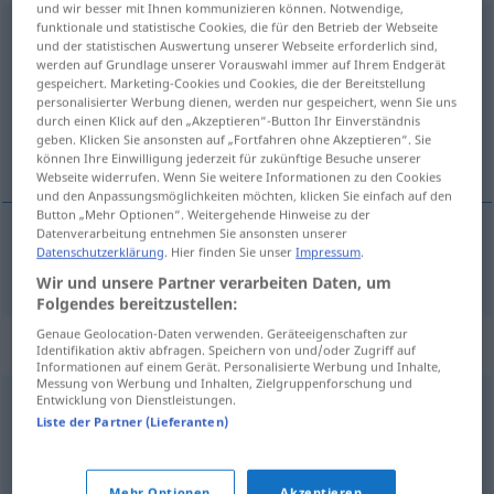
und wir besser mit Ihnen kommunizieren können. Notwendige,
funktionale und statistische Cookies, die für den Betrieb der Webseite
absonderlich
adj
und der statistischen Auswertung unserer Webseite erforderlich sind,
werden auf Grundlage unserer Vorauswahl immer auf Ihrem Endgerät
Übersicht aller Übersetzungen
gespeichert. Marketing-Cookies und Cookies, die der Bereitstellung
(Für mehr Details die Übersetzung anklicken/antippen)
personalisierter Werbung dienen, werden nur gespeichert, wenn Sie uns
durch einen Klick auf den „Akzeptieren“-Button Ihr Einverständnis
geben. Klicken Sie ansonsten auf „Fortfahren ohne Akzeptieren“. Sie
raro, extraño
können Ihre Einwilligung jederzeit für zukünftige Besuche unserer
Webseite widerrufen. Wenn Sie weitere Informationen zu den Cookies
und den Anpassungsmöglichkeiten möchten, klicken Sie einfach auf den
Button „Mehr Optionen“. Weitergehende Hinweise zu der
Datenverarbeitung entnehmen Sie ansonsten unserer
Datenschutzerklärung
. Hier finden Sie unser
Impressum
.
raro
,
extraño
absonderlich
Wir und unsere Partner verarbeiten Daten, um
Folgendes bereitzustellen:
Genaue Geolocation-Daten verwenden. Geräteeigenschaften zur
Synonyme für "absonderlich"
Identifikation aktiv abfragen. Speichern von und/oder Zugriff auf
Informationen auf einem Gerät. Personalisierte Werbung und Inhalte,
Messung von Werbung und Inhalten, Zielgruppenforschung und
Entwicklung von Dienstleistungen.
seltsam
,
komisch
,
kurios
,
skurril
,
befremdlich
,
Liste der Partner (Lieferanten)
sonderbar
,
ungewöhnlich
,
verquer
,
paradox
Mehr Optionen
Akzeptieren