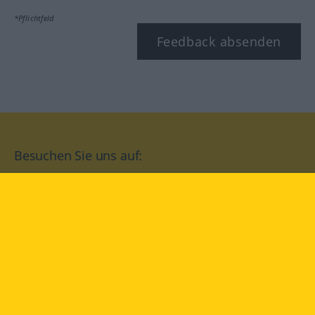
*Pflichtfeld
Feedback absenden
Besuchen Sie uns auf:
facebook
YouTube
Instagram
Langenscheidt