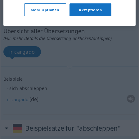
„abschleppen“
: reflexives Verb
Mehr Optionen
Akzeptieren
abschleppen
v/r
<
sep
>
Übersicht aller Übersetzungen
(Für mehr Details die Übersetzung anklicken/antippen)
ir cargado
Beispiele
sich abschleppen
de
ir
cargado
(
)
Beispielsätze für "abschleppen"