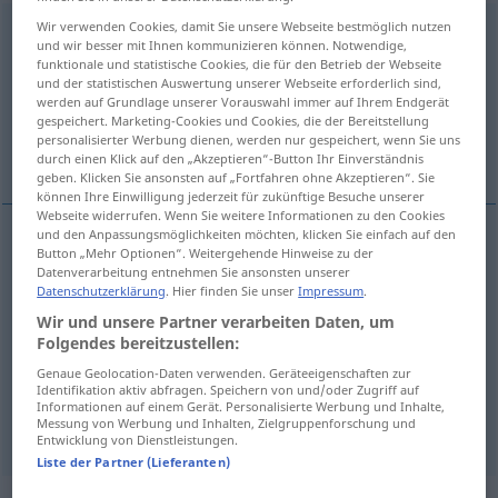
Wir verwenden Cookies, damit Sie unsere Webseite bestmöglich nutzen
abschleppen
v/t
<
sep
>
und wir besser mit Ihnen kommunizieren können. Notwendige,
funktionale und statistische Cookies, die für den Betrieb der Webseite
Übersicht aller Übersetzungen
und der statistischen Auswertung unserer Webseite erforderlich sind,
(Für mehr Details die Übersetzung anklicken/antippen)
werden auf Grundlage unserer Vorauswahl immer auf Ihrem Endgerät
gespeichert. Marketing-Cookies und Cookies, die der Bereitstellung
personalisierter Werbung dienen, werden nur gespeichert, wenn Sie uns
remolcar
Weitere Beispiele...
durch einen Klick auf den „Akzeptieren“-Button Ihr Einverständnis
geben. Klicken Sie ansonsten auf „Fortfahren ohne Akzeptieren“. Sie
können Ihre Einwilligung jederzeit für zukünftige Besuche unserer
Webseite widerrufen. Wenn Sie weitere Informationen zu den Cookies
und den Anpassungsmöglichkeiten möchten, klicken Sie einfach auf den
Button „Mehr Optionen“. Weitergehende Hinweise zu der
remolcar
abschleppen
Fahrzeug
Datenverarbeitung entnehmen Sie ansonsten unserer
Datenschutzerklärung
. Hier finden Sie unser
Impressum
.
Wir und unsere Partner verarbeiten Daten, um
Beispiele
Folgendes bereitzustellen:
jemanden abschleppen
UMG
FIG
Genaue Geolocation-Daten verwenden. Geräteeigenschaften zur
Identifikation aktiv abfragen. Speichern von und/oder Zugriff auf
arrastrar
a
alguien
Informationen auf einem Gerät. Personalisierte Werbung und Inhalte,
Messung von Werbung und Inhalten, Zielgruppenforschung und
Entwicklung von Dienstleistungen.
Liste der Partner (Lieferanten)