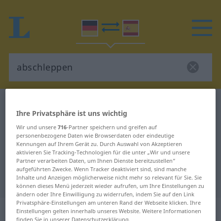
Deutsch-Spanisch Wörterbuch
abschleppen
Ihre Privatsphäre ist uns wichtig
Deutsch-Spanisch Übersetzung für
Wir und unsere
716
-Partner speichern und greifen auf
"abschleppen"
personenbezogene Daten wie Browserdaten oder eindeutige
Kennungen auf Ihrem Gerät zu. Durch Auswahl von Akzeptieren
aktivieren Sie Tracking-Technologien für die unter „Wir und unsere
Partner verarbeiten Daten, um Ihnen Dienste bereitzustellen“
"abschleppen" Spanisch
aufgeführten Zwecke. Wenn Tracker deaktiviert sind, sind manche
Inhalte und Anzeigen möglicherweise nicht mehr so relevant für Sie. Sie
Übersetzung
können dieses Menü jederzeit wieder aufrufen, um Ihre Einstellungen zu
ändern oder Ihre Einwilligung zu widerrufen, indem Sie auf den Link
Privatsphäre-Einstellungen am unteren Rand der Webseite klicken. Ihre
„abschleppen“
: transitives Verb
Einstellungen gelten innerhalb unseres Website. Weitere Informationen
finden Sie in unserer Datenschutzerklärung.