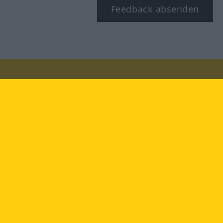
Feedback absenden
Besuchen Sie uns auf:
facebook
YouTube
Instagram
Langenscheidt
NUTZUNGSBEDINGUNGEN
DATENSCHUTZBESTIMMUNGEN