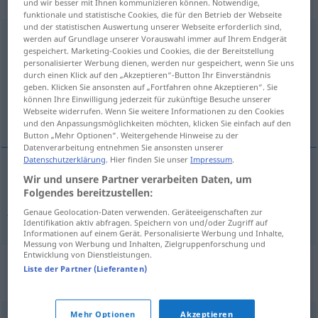
„Abhängigkeitsverhältnis“
: Neutrum
und wir besser mit Ihnen kommunizieren können. Notwendige,
funktionale und statistische Cookies, die für den Betrieb der Webseite
und der statistischen Auswertung unserer Webseite erforderlich sind,
Abhängigkeitsverhältnis
n
werden auf Grundlage unserer Vorauswahl immer auf Ihrem Endgerät
gespeichert. Marketing-Cookies und Cookies, die der Bereitstellung
personalisierter Werbung dienen, werden nur gespeichert, wenn Sie uns
Übersicht aller Übersetzungen
durch einen Klick auf den „Akzeptieren“-Button Ihr Einverständnis
(Für mehr Details die Übersetzung anklicken/antippen)
geben. Klicken Sie ansonsten auf „Fortfahren ohne Akzeptieren“. Sie
können Ihre Einwilligung jederzeit für zukünftige Besuche unserer
Webseite widerrufen. Wenn Sie weitere Informationen zu den Cookies
relación de dependencia
und den Anpassungsmöglichkeiten möchten, klicken Sie einfach auf den
Button „Mehr Optionen“. Weitergehende Hinweise zu der
Datenverarbeitung entnehmen Sie ansonsten unserer
Datenschutzerklärung
. Hier finden Sie unser
Impressum
.
Wir und unsere Partner verarbeiten Daten, um
relación
f
de
dependencia
Folgendes bereitzustellen:
Abhängigkeitsverhältnis
Genaue Geolocation-Daten verwenden. Geräteeigenschaften zur
Identifikation aktiv abfragen. Speichern von und/oder Zugriff auf
Informationen auf einem Gerät. Personalisierte Werbung und Inhalte,
Messung von Werbung und Inhalten, Zielgruppenforschung und
Entwicklung von Dienstleistungen.
Synonyme für
Liste der Partner (Lieferanten)
"Abhängigkeitsverhältnis"
Mehr Optionen
Akzeptieren