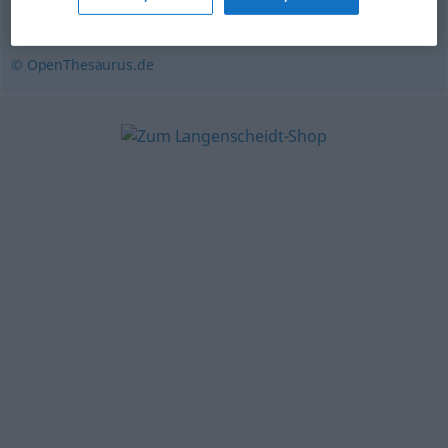
Abhängigkeit
,
Bedingtheit
© OpenThesaurus.de