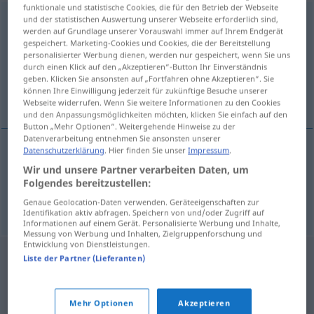
funktionale und statistische Cookies, die für den Betrieb der Webseite
Abflussgraben
und der statistischen Auswertung unserer Webseite erforderlich sind,
m
werden auf Grundlage unserer Vorauswahl immer auf Ihrem Endgerät
gespeichert. Marketing-Cookies und Cookies, die der Bereitstellung
Übersicht aller Übersetzungen
personalisierter Werbung dienen, werden nur gespeichert, wenn Sie uns
(Für mehr Details die Übersetzung anklicken/antippen)
durch einen Klick auf den „Akzeptieren“-Button Ihr Einverständnis
geben. Klicken Sie ansonsten auf „Fortfahren ohne Akzeptieren“. Sie
können Ihre Einwilligung jederzeit für zukünftige Besuche unserer
albañal, alcantarilla
Webseite widerrufen. Wenn Sie weitere Informationen zu den Cookies
und den Anpassungsmöglichkeiten möchten, klicken Sie einfach auf den
Button „Mehr Optionen“. Weitergehende Hinweise zu der
Datenverarbeitung entnehmen Sie ansonsten unserer
Datenschutzerklärung
. Hier finden Sie unser
Impressum
.
albañal
m
Abflussgraben
Wir und unsere Partner verarbeiten Daten, um
Folgendes bereitzustellen:
alcantarilla
f
Abflussgraben
Genaue Geolocation-Daten verwenden. Geräteeigenschaften zur
Identifikation aktiv abfragen. Speichern von und/oder Zugriff auf
Informationen auf einem Gerät. Personalisierte Werbung und Inhalte,
Messung von Werbung und Inhalten, Zielgruppenforschung und
Entwicklung von Dienstleistungen.
Liste der Partner (Lieferanten)
Mehr Optionen
Akzeptieren