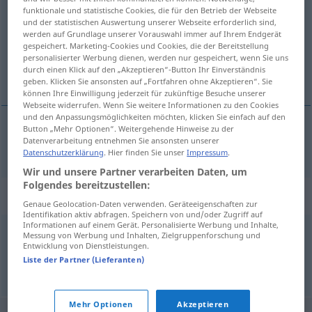
funktionale und statistische Cookies, die für den Betrieb der Webseite
und der statistischen Auswertung unserer Webseite erforderlich sind,
Übersicht aller Übersetzungen
werden auf Grundlage unserer Vorauswahl immer auf Ihrem Endgerät
(Für mehr Details die Übersetzung anklicken/antippen)
gespeichert. Marketing-Cookies und Cookies, die der Bereitstellung
personalisierter Werbung dienen, werden nur gespeichert, wenn Sie uns
durch einen Klick auf den „Akzeptieren“-Button Ihr Einverständnis
aberración
geben. Klicken Sie ansonsten auf „Fortfahren ohne Akzeptieren“. Sie
können Ihre Einwilligung jederzeit für zukünftige Besuche unserer
Webseite widerrufen. Wenn Sie weitere Informationen zu den Cookies
und den Anpassungsmöglichkeiten möchten, klicken Sie einfach auf den
Button „Mehr Optionen“. Weitergehende Hinweise zu der
Datenverarbeitung entnehmen Sie ansonsten unserer
aberración
f
Aberration
PHYS
Datenschutzerklärung
. Hier finden Sie unser
Impressum
.
Wir und unsere Partner verarbeiten Daten, um
Folgendes bereitzustellen:
Synonyme für "Aberration"
Genaue Geolocation-Daten verwenden. Geräteeigenschaften zur
Identifikation aktiv abfragen. Speichern von und/oder Zugriff auf
Informationen auf einem Gerät. Personalisierte Werbung und Inhalte,
Messung von Werbung und Inhalten, Zielgruppenforschung und
Verirrung
,
Abweichung
Entwicklung von Dienstleistungen.
Liste der Partner (Lieferanten)
© OpenThesaurus.de
Mehr Optionen
Akzeptieren