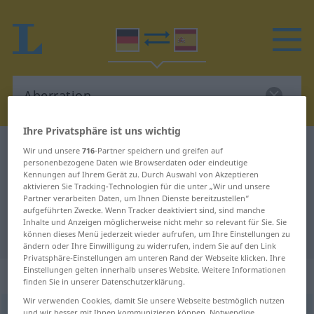
Ihre Privatsphäre ist uns wichtig
Deutsch-Spanisch Wörterbuch
Aberration
Wir und unsere
716
-Partner speichern und greifen auf
personenbezogene Daten wie Browserdaten oder eindeutige
Deutsch-Spanisch Übersetzung für
Kennungen auf Ihrem Gerät zu. Durch Auswahl von Akzeptieren
aktivieren Sie Tracking-Technologien für die unter „Wir und unsere
"Aberration"
Partner verarbeiten Daten, um Ihnen Dienste bereitzustellen“
aufgeführten Zwecke. Wenn Tracker deaktiviert sind, sind manche
Inhalte und Anzeigen möglicherweise nicht mehr so relevant für Sie. Sie
"Aberration" Spanisch Übersetzung
können dieses Menü jederzeit wieder aufrufen, um Ihre Einstellungen zu
ändern oder Ihre Einwilligung zu widerrufen, indem Sie auf den Link
Privatsphäre-Einstellungen am unteren Rand der Webseite klicken. Ihre
Einstellungen gelten innerhalb unseres Website. Weitere Informationen
„Aberration“
: Femininum
finden Sie in unserer Datenschutzerklärung.
Wir verwenden Cookies, damit Sie unsere Webseite bestmöglich nutzen
Aberration
f
<
Aberration
;
Aberrationen
>
und wir besser mit Ihnen kommunizieren können. Notwendige,