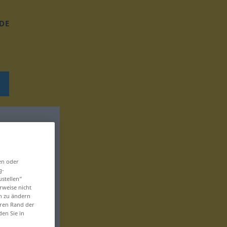
DE
en oder
g-
ustellen“
rweise nicht
en zu ändern
eren Rand der
den Sie in