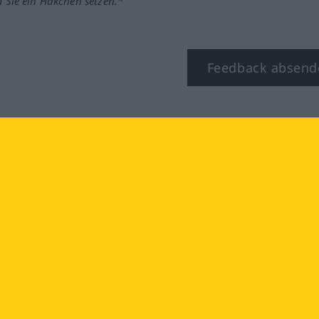
m Sie ein Häkchen setzen.*
Feedback absend
ook
YouTube
Instagram