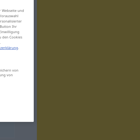
er Webseite und
 Vorauswahl
sonalisierter
Button Ihr
Einwilligung
zu den Cookies
.
zerklärung
.
eichern von
sung von