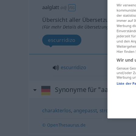
Wir verwend
aalglatt
adj
FIG
kommunizier
der statist
Übersicht aller Übersetzungen
immer auf I
Werbung die
(Für mehr Details die Übersetzung anklicken/an
Einverständ
jederzeit f
escurridizo
und den Anp
Weitergehen
Hier finden
Wir und 
escurridizo
Genaue Geol
und/oder Zu
Werbung und
Liste der P
Synonyme für "aalglatt"
charakterlos
,
angepasst
,
stromlinienförmi
© OpenThesaurus.de