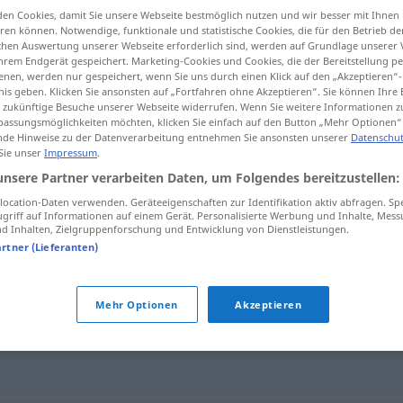
en Cookies, damit Sie unsere Webseite bestmöglich nutzen und wir besser mit Ihnen
en können. Notwendige, funktionale und statistische Cookies, die für den Betrieb d
ischen Auswertung unserer Webseite erforderlich sind, werden auf Grundlage unserer
hrem Endgerät gespeichert. Marketing-Cookies und Cookies, die der Bereitstellung per
nen, werden nur gespeichert, wenn Sie uns durch einen Klick auf den „Akzeptieren“-
tippen)
nis geben. Klicken Sie ansonsten auf „Fortfahren ohne Akzeptieren“. Sie können Ihre 
ür zukünftige Besuche unserer Webseite widerrufen. Wenn Sie weitere Informationen 
assungsmöglichkeiten möchten, klicken Sie einfach auf den Button „Mehr Optionen“
de Hinweise zu der Datenverarbeitung entnehmen Sie ansonsten unserer
Datenschut
 Sie unser
Impressum
.
unsere Partner verarbeiten Daten, um Folgendes bereitzustellen:
aalglatt
ocation-Daten verwenden. Geräteeigenschaften zur Identifikation aktiv abfragen. Sp
griff auf Informationen auf einem Gerät. Personalisierte Werbung und Inhalte, Mes
 Inhalten, Zielgruppenforschung und Entwicklung von Dienstleistungen.
artner (Lieferanten)
Mehr Optionen
Akzeptieren
g (fig.)
,
schleimig (ugs.)
,
unkritisch
,
opportunistisch