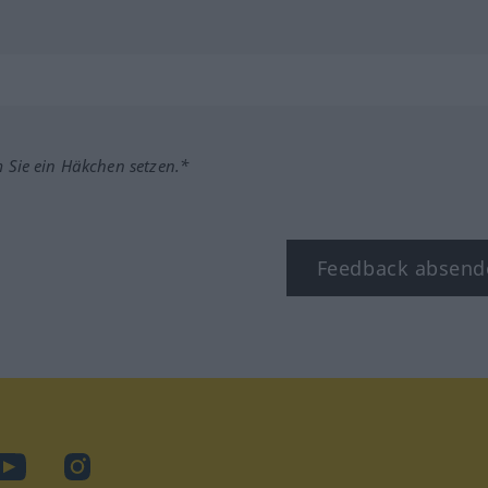
m Sie ein Häkchen setzen.*
Feedback absend
ook
YouTube
Instagram