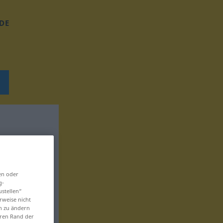
DE
en oder
g-
ustellen“
rweise nicht
en zu ändern
eren Rand der