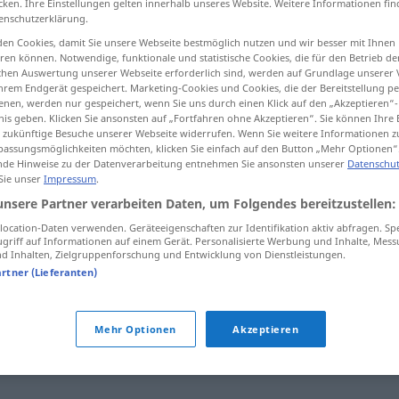
cken. Ihre Einstellungen gelten innerhalb unseres Website. Weitere Informationen fin
enschutzerklärung.
en Cookies, damit Sie unsere Webseite bestmöglich nutzen und wir besser mit Ihnen
en können. Notwendige, funktionale und statistische Cookies, die für den Betrieb d
ischen Auswertung unserer Webseite erforderlich sind, werden auf Grundlage unserer
tippen)
hrem Endgerät gespeichert. Marketing-Cookies und Cookies, die der Bereitstellung per
nen, werden nur gespeichert, wenn Sie uns durch einen Klick auf den „Akzeptieren“-
nis geben. Klicken Sie ansonsten auf „Fortfahren ohne Akzeptieren“. Sie können Ihre 
ür zukünftige Besuche unserer Webseite widerrufen. Wenn Sie weitere Informationen 
assungsmöglichkeiten möchten, klicken Sie einfach auf den Button „Mehr Optionen“
de Hinweise zu der Datenverarbeitung entnehmen Sie ansonsten unserer
Datenschut
 Sie unser
Impressum
.
unsere Partner verarbeiten Daten, um Folgendes bereitzustellen:
sich zurechtfinden
ocation-Daten verwenden. Geräteeigenschaften zur Identifikation aktiv abfragen. Sp
griff auf Informationen auf einem Gerät. Personalisierte Werbung und Inhalte, Mes
 Inhalten, Zielgruppenforschung und Entwicklung von Dienstleistungen.
artner (Lieferanten)
en"
Mehr Optionen
Akzeptieren
ach)
,
(sich) orientieren (an)