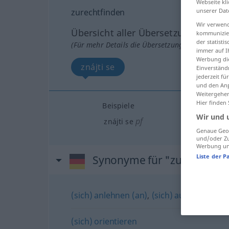
Webseite kli
unserer Dat
zurechtfinden
Wir verwend
Übersicht aller Übersetzungen
kommunizier
der statist
(Für mehr Details die Übersetzung anklicken/an
immer auf I
Werbung die
znájti se
Einverständ
jederzeit f
und den Anp
Weitergehen
Hier finden
Beispiele
Wir und 
pf
znájti se
Genaue Geol
und/oder Zu
Werbung und
Liste der P
Synonyme für "zurechtfind
(sich) anlehnen (an)
,
(sich) ausrichten (n
(sich) orientieren