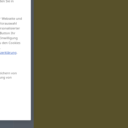
den Sie in
er Webseite und
 Vorauswahl
sonalisierter
Button Ihr
Einwilligung
zu den Cookies
.
zerklärung
.
eichern von
sung von