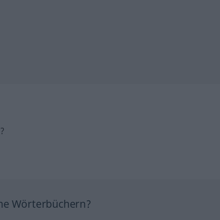
h?
ine Wörterbüchern?