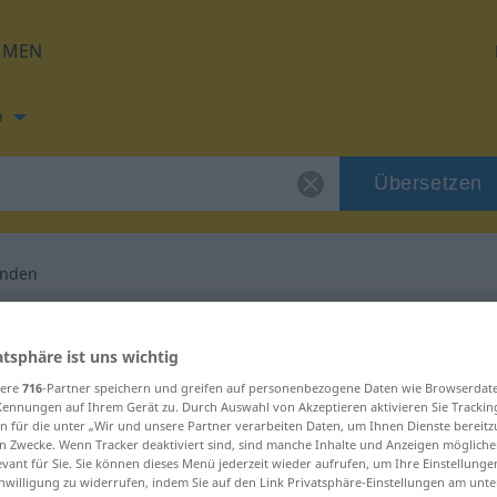
HMEN
h
Übersetzen
inden
ng für "zurechtfinden"
atsphäre ist uns wichtig
sere
716
-Partner speichern und greifen auf personenbezogene Daten wie Browserdat
ersetzung
Kennungen auf Ihrem Gerät zu. Durch Auswahl von Akzeptieren aktivieren Sie Trackin
n für die unter „Wir und unsere Partner verarbeiten Daten, um Ihnen Dienste bereitz
n Zwecke. Wenn Tracker deaktiviert sind, sind manche Inhalte und Anzeigen mögliche
evant für Sie. Sie können dieses Menü jederzeit wieder aufrufen, um Ihre Einstellung
inwilligung zu widerrufen, indem Sie auf den Link Privatsphäre-Einstellungen am unt