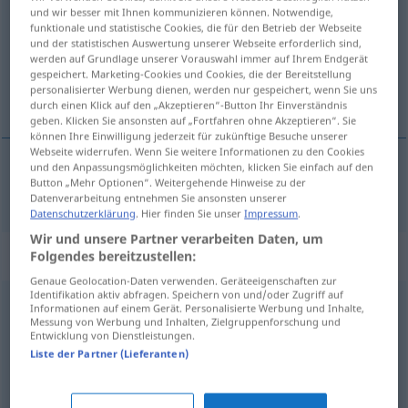
und wir besser mit Ihnen kommunizieren können. Notwendige,
funktionale und statistische Cookies, die für den Betrieb der Webseite
Übersicht aller Übersetzungen
und der statistischen Auswertung unserer Webseite erforderlich sind,
(Für mehr Details die Übersetzung anklicken/antippen)
werden auf Grundlage unserer Vorauswahl immer auf Ihrem Endgerät
gespeichert. Marketing-Cookies und Cookies, die der Bereitstellung
personalisierter Werbung dienen, werden nur gespeichert, wenn Sie uns
razbŕzdan, razúzdan
durch einen Klick auf den „Akzeptieren“-Button Ihr Einverständnis
geben. Klicken Sie ansonsten auf „Fortfahren ohne Akzeptieren“. Sie
können Ihre Einwilligung jederzeit für zukünftige Besuche unserer
Webseite widerrufen. Wenn Sie weitere Informationen zu den Cookies
und den Anpassungsmöglichkeiten möchten, klicken Sie einfach auf den
Button „Mehr Optionen“. Weitergehende Hinweise zu der
razbŕzdan
, razúzdan
zügellos
Datenverarbeitung entnehmen Sie ansonsten unserer
Datenschutzerklärung
. Hier finden Sie unser
Impressum
.
Wir und unsere Partner verarbeiten Daten, um
Synonyme für "zügellos"
Folgendes bereitzustellen:
Genaue Geolocation-Daten verwenden. Geräteeigenschaften zur
Identifikation aktiv abfragen. Speichern von und/oder Zugriff auf
Informationen auf einem Gerät. Personalisierte Werbung und Inhalte,
ausschweifend
,
wild
,
hemmungslos
Messung von Werbung und Inhalten, Zielgruppenforschung und
Entwicklung von Dienstleistungen.
Liste der Partner (Lieferanten)
verführerisch
,
geil (ugs.)
,
sinnlich
,
übermütig