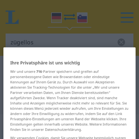
Ihre Privatsphäre ist uns wichtig
Deutsch-Slowenisch Wörterbuch
zügellos
Wir und unsere
716
-Partner speichern und greifen auf
Deutsch-Slowenisch Übersetzung
personenbezogene Daten wie Browserdaten oder eindeutige
Kennungen auf Ihrem Gerät zu. Durch Auswahl von Akzeptieren
für "zügellos"
aktivieren Sie Tracking-Technologien für die unter „Wir und unsere
Partner verarbeiten Daten, um Ihnen Dienste bereitzustellen“
aufgeführten Zwecke. Wenn Tracker deaktiviert sind, sind manche
"zügellos" Slowenisch Übersetzung
Inhalte und Anzeigen möglicherweise nicht mehr so relevant für Sie. Sie
können dieses Menü jederzeit wieder aufrufen, um Ihre Einstellungen zu
ändern oder Ihre Einwilligung zu widerrufen, indem Sie auf den Link
Privatsphäre-Einstellungen am unteren Rand der Webseite klicken. Ihre
„zügellos“
Einstellungen gelten innerhalb unseres Website. Weitere Informationen
finden Sie in unserer Datenschutzerklärung.
zügellos
Wir verwenden Cookies, damit Sie unsere Webseite bestmöglich nutzen