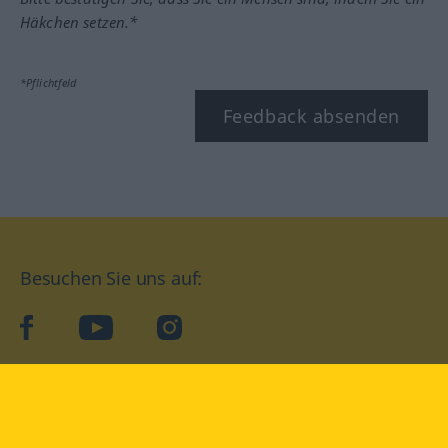
Häkchen setzen.*
*Pflichtfeld
Feedback absenden
Besuchen Sie uns auf:
facebook
YouTube
Instagram
Langenscheidt