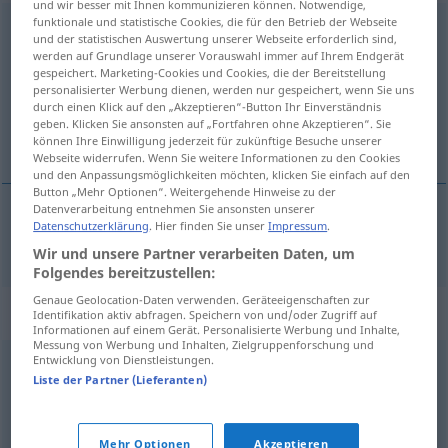
und wir besser mit Ihnen kommunizieren können. Notwendige,
funktionale und statistische Cookies, die für den Betrieb der Webseite
wählerisch
und der statistischen Auswertung unserer Webseite erforderlich sind,
werden auf Grundlage unserer Vorauswahl immer auf Ihrem Endgerät
Übersicht aller Übersetzungen
gespeichert. Marketing-Cookies und Cookies, die der Bereitstellung
personalisierter Werbung dienen, werden nur gespeichert, wenn Sie uns
(Für mehr Details die Übersetzung anklicken/antippen)
durch einen Klick auf den „Akzeptieren“-Button Ihr Einverständnis
geben. Klicken Sie ansonsten auf „Fortfahren ohne Akzeptieren“. Sie
izbírčen
können Ihre Einwilligung jederzeit für zukünftige Besuche unserer
Webseite widerrufen. Wenn Sie weitere Informationen zu den Cookies
und den Anpassungsmöglichkeiten möchten, klicken Sie einfach auf den
Button „Mehr Optionen“. Weitergehende Hinweise zu der
Datenverarbeitung entnehmen Sie ansonsten unserer
Datenschutzerklärung
. Hier finden Sie unser
Impressum
.
izbírčen
wählerisch
Wir und unsere Partner verarbeiten Daten, um
Folgendes bereitzustellen:
Genaue Geolocation-Daten verwenden. Geräteeigenschaften zur
Synonyme für "wählerisch"
Identifikation aktiv abfragen. Speichern von und/oder Zugriff auf
Informationen auf einem Gerät. Personalisierte Werbung und Inhalte,
Messung von Werbung und Inhalten, Zielgruppenforschung und
Entwicklung von Dienstleistungen.
kritisch
,
anspruchsvoll
Liste der Partner (Lieferanten)
© OpenThesaurus.de
Mehr Optionen
Akzeptieren