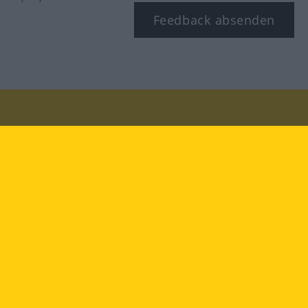
Feedback absenden
Besuchen Sie uns auf:
facebook
YouTube
Instagram
Langenscheidt
NUTZUNGSBEDINGUNGEN