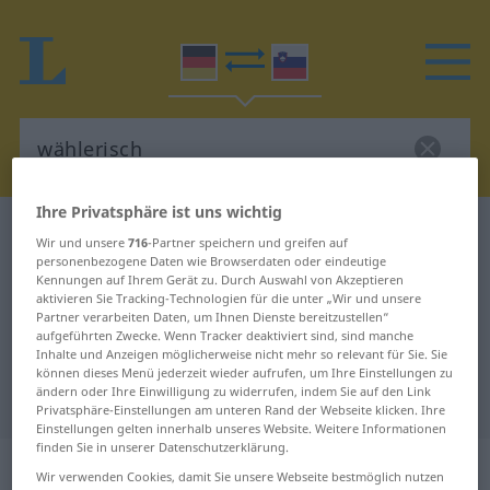
Ihre Privatsphäre ist uns wichtig
Deutsch-Slowenisch Wörterbuch
wählerisch
Wir und unsere
716
-Partner speichern und greifen auf
Deutsch-Slowenisch Übersetzung
personenbezogene Daten wie Browserdaten oder eindeutige
Kennungen auf Ihrem Gerät zu. Durch Auswahl von Akzeptieren
für "wählerisch"
aktivieren Sie Tracking-Technologien für die unter „Wir und unsere
Partner verarbeiten Daten, um Ihnen Dienste bereitzustellen“
aufgeführten Zwecke. Wenn Tracker deaktiviert sind, sind manche
Inhalte und Anzeigen möglicherweise nicht mehr so relevant für Sie. Sie
"wählerisch" Slowenisch
können dieses Menü jederzeit wieder aufrufen, um Ihre Einstellungen zu
ändern oder Ihre Einwilligung zu widerrufen, indem Sie auf den Link
Übersetzung
Privatsphäre-Einstellungen am unteren Rand der Webseite klicken. Ihre
Einstellungen gelten innerhalb unseres Website. Weitere Informationen
finden Sie in unserer Datenschutzerklärung.
„wählerisch“
Wir verwenden Cookies, damit Sie unsere Webseite bestmöglich nutzen