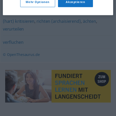
Mehr Optionen
Akzeptieren
verfluchen
,
fluchen
(hart) kritisieren
,
richten (archaisierend)
,
ächten
,
verurteilen
verfluchen
© OpenThesaurus.de