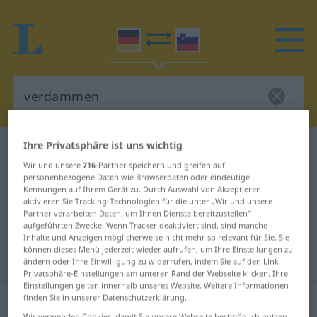
Ihre Privatsphäre ist uns wichtig
Deutsch-Slowenisch Wörterbuch
verdammen
Wir und unsere
716
-Partner speichern und greifen auf
Deutsch-Slowenisch Übersetzung
personenbezogene Daten wie Browserdaten oder eindeutige
Kennungen auf Ihrem Gerät zu. Durch Auswahl von Akzeptieren
für "verdammen"
aktivieren Sie Tracking-Technologien für die unter „Wir und unsere
Partner verarbeiten Daten, um Ihnen Dienste bereitzustellen“
aufgeführten Zwecke. Wenn Tracker deaktiviert sind, sind manche
"verdammen" Slowenisch
Inhalte und Anzeigen möglicherweise nicht mehr so relevant für Sie. Sie
können dieses Menü jederzeit wieder aufrufen, um Ihre Einstellungen zu
Übersetzung
ändern oder Ihre Einwilligung zu widerrufen, indem Sie auf den Link
Privatsphäre-Einstellungen am unteren Rand der Webseite klicken. Ihre
Einstellungen gelten innerhalb unseres Website. Weitere Informationen
„verdammen“
finden Sie in unserer Datenschutzerklärung.
Wir verwenden Cookies, damit Sie unsere Webseite bestmöglich nutzen