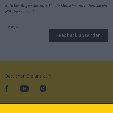
Bitte bestätigen Sie, dass Sie ein Mensch sind, indem Sie ein
Häkchen setzen.*
*Pflichtfeld
Feedback absenden
Besuchen Sie uns auf:
facebook
YouTube
Instagram