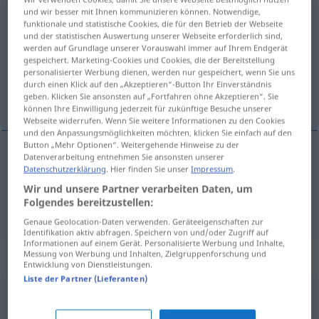
und wir besser mit Ihnen kommunizieren können. Notwendige,
verdammen
funktionale und statistische Cookies, die für den Betrieb der Webseite
und der statistischen Auswertung unserer Webseite erforderlich sind,
Übersicht aller Übersetzungen
werden auf Grundlage unserer Vorauswahl immer auf Ihrem Endgerät
gespeichert. Marketing-Cookies und Cookies, die der Bereitstellung
(Für mehr Details die Übersetzung anklicken/antippen)
personalisierter Werbung dienen, werden nur gespeichert, wenn Sie uns
durch einen Klick auf den „Akzeptieren“-Button Ihr Einverständnis
obsójati <obsodíti>, prekléti
geben. Klicken Sie ansonsten auf „Fortfahren ohne Akzeptieren“. Sie
können Ihre Einwilligung jederzeit für zukünftige Besuche unserer
Webseite widerrufen. Wenn Sie weitere Informationen zu den Cookies
und den Anpassungsmöglichkeiten möchten, klicken Sie einfach auf den
Button „Mehr Optionen“. Weitergehende Hinweise zu der
Datenverarbeitung entnehmen Sie ansonsten unserer
obsójati
verdammen
Datenschutzerklärung
. Hier finden Sie unser
Impressum
.
Wir und unsere Partner verarbeiten Daten, um
Folgendes bereitzustellen:
prekléti
pf
verdammen
REL
Genaue Geolocation-Daten verwenden. Geräteeigenschaften zur
Identifikation aktiv abfragen. Speichern von und/oder Zugriff auf
Informationen auf einem Gerät. Personalisierte Werbung und Inhalte,
Synonyme für "verdammen"
Messung von Werbung und Inhalten, Zielgruppenforschung und
Entwicklung von Dienstleistungen.
Liste der Partner (Lieferanten)
verleumden
,
verfluchen