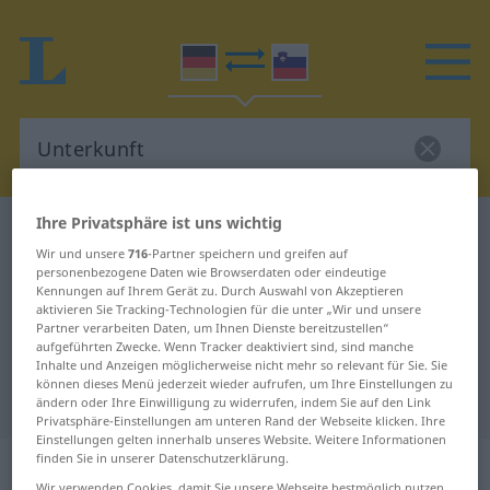
Ihre Privatsphäre ist uns wichtig
Deutsch-Slowenisch Wörterbuch
Unterkunft
Wir und unsere
716
-Partner speichern und greifen auf
Deutsch-Slowenisch Übersetzung
personenbezogene Daten wie Browserdaten oder eindeutige
Kennungen auf Ihrem Gerät zu. Durch Auswahl von Akzeptieren
für "Unterkunft"
aktivieren Sie Tracking-Technologien für die unter „Wir und unsere
Partner verarbeiten Daten, um Ihnen Dienste bereitzustellen“
aufgeführten Zwecke. Wenn Tracker deaktiviert sind, sind manche
"Unterkunft" Slowenisch
Inhalte und Anzeigen möglicherweise nicht mehr so relevant für Sie. Sie
können dieses Menü jederzeit wieder aufrufen, um Ihre Einstellungen zu
Übersetzung
ändern oder Ihre Einwilligung zu widerrufen, indem Sie auf den Link
Privatsphäre-Einstellungen am unteren Rand der Webseite klicken. Ihre
Einstellungen gelten innerhalb unseres Website. Weitere Informationen
finden Sie in unserer Datenschutzerklärung.
„Unterkunft“
: Femininum
Wir verwenden Cookies, damit Sie unsere Webseite bestmöglich nutzen