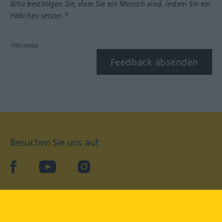
Bitte bestätigen Sie, dass Sie ein Mensch sind, indem Sie ein
Häkchen setzen.*
*Pflichtfeld
Feedback absenden
Besuchen Sie uns auf:
facebook
YouTube
Instagram