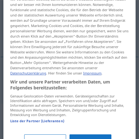
und wir besser mit Ihnen kommunizieren können. Notwendige,
Unterkunft
f
funktionale und statistische Cookies, die für den Betrieb der Webseite
und der statistischen Auswertung unserer Webseite erforderlich sind,
werden auf Grundlage unserer Vorauswahl immer auf Ihrem Endgerät
Übersicht aller Übersetzungen
gespeichert. Marketing-Cookies und Cookies, die der Bereitstellung
(Für mehr Details die Übersetzung anklicken/antippen)
personalisierter Werbung dienen, werden nur gespeichert, wenn Sie uns
durch einen Klick auf den „Akzeptieren“-Button Ihr Einverständnis
geben. Klicken Sie ansonsten auf „Fortfahren ohne Akzeptieren“. Sie
bivalíšče, stréha, prenočíšče
können Ihre Einwilligung jederzeit für zukünftige Besuche unserer
Webseite widerrufen. Wenn Sie weitere Informationen zu den Cookies
und den Anpassungsmöglichkeiten möchten, klicken Sie einfach auf den
Button „Mehr Optionen“. Weitergehende Hinweise zu der
Datenverarbeitung entnehmen Sie ansonsten unserer
Datenschutzerklärung
. Hier finden Sie unser
Impressum
.
bivalíšče
,
stréha
Unterkunft
Wir und unsere Partner verarbeiten Daten, um
Folgendes bereitzustellen:
prenočíšče
Unterkunft
Genaue Geolocation-Daten verwenden. Geräteeigenschaften zur
Identifikation aktiv abfragen. Speichern von und/oder Zugriff auf
Informationen auf einem Gerät. Personalisierte Werbung und Inhalte,
Messung von Werbung und Inhalten, Zielgruppenforschung und
Synonyme für "Unterkunft"
Entwicklung von Dienstleistungen.
Liste der Partner (Lieferanten)
Zuhause
,
Heim
,
Wohnung (Hauptform)