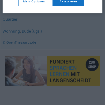
Mehr Optionen
Akzeptieren
Herberge
Quartier
Wohnung
,
Bude (ugs.)
© OpenThesaurus.de