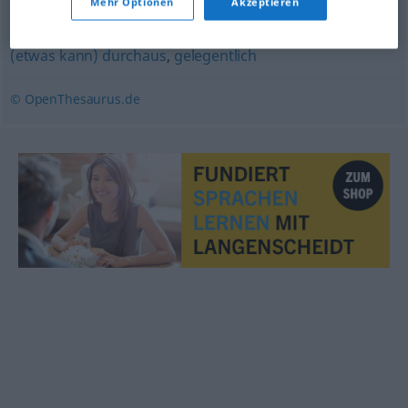
Mehr Optionen
Akzeptieren
mitunter
,
manchmal (Hauptform)
,
zuweilen
,
zeitweilig
,
(etwas kann) durchaus
,
gelegentlich
© OpenThesaurus.de