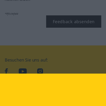
*Pflichtfeld
Feedback absenden
Besuchen Sie uns auf:
facebook
YouTube
Instagram
Langenscheidt