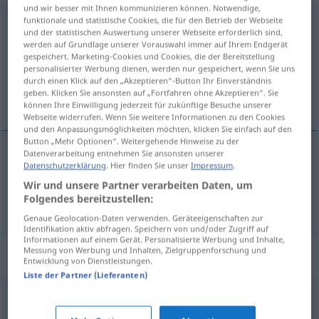
und wir besser mit Ihnen kommunizieren können. Notwendige,
unregelmäßig
funktionale und statistische Cookies, die für den Betrieb der Webseite
und der statistischen Auswertung unserer Webseite erforderlich sind,
werden auf Grundlage unserer Vorauswahl immer auf Ihrem Endgerät
Übersicht aller Übersetzungen
gespeichert. Marketing-Cookies und Cookies, die der Bereitstellung
(Für mehr Details die Übersetzung anklicken/antippen)
personalisierter Werbung dienen, werden nur gespeichert, wenn Sie uns
durch einen Klick auf den „Akzeptieren“-Button Ihr Einverständnis
geben. Klicken Sie ansonsten auf „Fortfahren ohne Akzeptieren“. Sie
nèpravílen, nèenakoméren
können Ihre Einwilligung jederzeit für zukünftige Besuche unserer
Webseite widerrufen. Wenn Sie weitere Informationen zu den Cookies
und den Anpassungsmöglichkeiten möchten, klicken Sie einfach auf den
Button „Mehr Optionen“. Weitergehende Hinweise zu der
Datenverarbeitung entnehmen Sie ansonsten unserer
Datenschutzerklärung
. Hier finden Sie unser
Impressum
.
nèpravílen
unregelmäßig
Wir und unsere Partner verarbeiten Daten, um
Folgendes bereitzustellen:
nèenakoméren
unregelmäßig
Genaue Geolocation-Daten verwenden. Geräteeigenschaften zur
Identifikation aktiv abfragen. Speichern von und/oder Zugriff auf
Informationen auf einem Gerät. Personalisierte Werbung und Inhalte,
Messung von Werbung und Inhalten, Zielgruppenforschung und
Synonyme für "unregelmäßig"
Entwicklung von Dienstleistungen.
Liste der Partner (Lieferanten)
ungewöhnlich