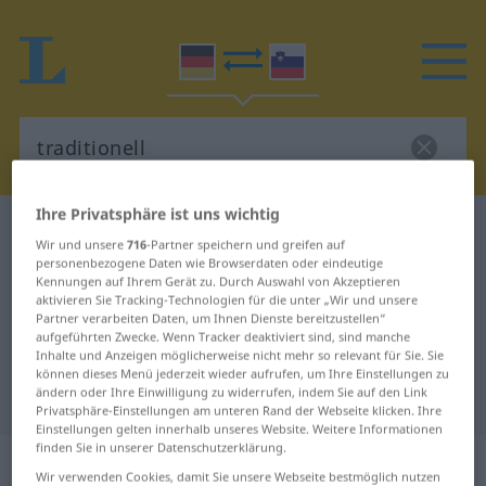
Ihre Privatsphäre ist uns wichtig
Deutsch-Slowenisch Wörterbuch
traditionell
Wir und unsere
716
-Partner speichern und greifen auf
Deutsch-Slowenisch Übersetzung
personenbezogene Daten wie Browserdaten oder eindeutige
Kennungen auf Ihrem Gerät zu. Durch Auswahl von Akzeptieren
für "traditionell"
aktivieren Sie Tracking-Technologien für die unter „Wir und unsere
Partner verarbeiten Daten, um Ihnen Dienste bereitzustellen“
aufgeführten Zwecke. Wenn Tracker deaktiviert sind, sind manche
Inhalte und Anzeigen möglicherweise nicht mehr so relevant für Sie. Sie
"traditionell" Slowenisch
können dieses Menü jederzeit wieder aufrufen, um Ihre Einstellungen zu
ändern oder Ihre Einwilligung zu widerrufen, indem Sie auf den Link
Übersetzung
Privatsphäre-Einstellungen am unteren Rand der Webseite klicken. Ihre
Einstellungen gelten innerhalb unseres Website. Weitere Informationen
finden Sie in unserer Datenschutzerklärung.
„traditionell“
Wir verwenden Cookies, damit Sie unsere Webseite bestmöglich nutzen