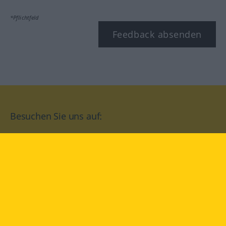
*Pflichtfeld
Feedback absenden
Besuchen Sie uns auf:
facebook
YouTube
Instagram
Langenscheidt