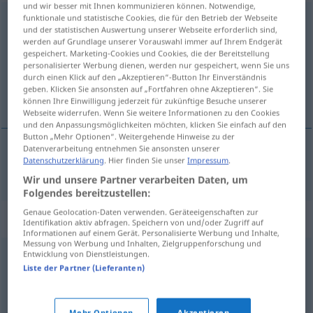
und wir besser mit Ihnen kommunizieren können. Notwendige,
funktionale und statistische Cookies, die für den Betrieb der Webseite
traditionell
und der statistischen Auswertung unserer Webseite erforderlich sind,
werden auf Grundlage unserer Vorauswahl immer auf Ihrem Endgerät
Übersicht aller Übersetzungen
gespeichert. Marketing-Cookies und Cookies, die der Bereitstellung
(Für mehr Details die Übersetzung anklicken/antippen)
personalisierter Werbung dienen, werden nur gespeichert, wenn Sie uns
durch einen Klick auf den „Akzeptieren“-Button Ihr Einverständnis
geben. Klicken Sie ansonsten auf „Fortfahren ohne Akzeptieren“. Sie
tradicionálen
können Ihre Einwilligung jederzeit für zukünftige Besuche unserer
Webseite widerrufen. Wenn Sie weitere Informationen zu den Cookies
und den Anpassungsmöglichkeiten möchten, klicken Sie einfach auf den
Button „Mehr Optionen“. Weitergehende Hinweise zu der
Datenverarbeitung entnehmen Sie ansonsten unserer
Datenschutzerklärung
. Hier finden Sie unser
Impressum
.
tradicionálen
traditionell
Wir und unsere Partner verarbeiten Daten, um
Folgendes bereitzustellen:
Genaue Geolocation-Daten verwenden. Geräteeigenschaften zur
Synonyme für "traditionell"
Identifikation aktiv abfragen. Speichern von und/oder Zugriff auf
Informationen auf einem Gerät. Personalisierte Werbung und Inhalte,
Messung von Werbung und Inhalten, Zielgruppenforschung und
Entwicklung von Dienstleistungen.
hochwertig
,
würdevoll
Liste der Partner (Lieferanten)
klassisch
,
ordinär
,
konventionell
,
gebräuchlich
,
Mehr Optionen
Akzeptieren