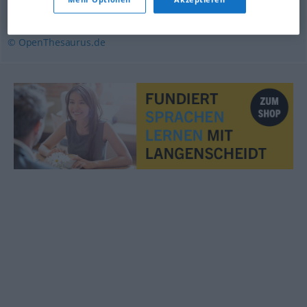
gewöhnlich
© OpenThesaurus.de