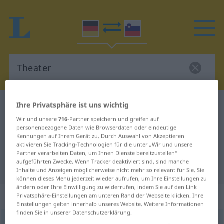
Ihre Privatsphäre ist uns wichtig
Deutsch-Slowenisch Wörterbuch
Theater
Deutsch-Slowenisch Übersetzung
Wir und unsere
716
-Partner speichern und greifen auf
personenbezogene Daten wie Browserdaten oder eindeutige
für "Theater"
Kennungen auf Ihrem Gerät zu. Durch Auswahl von Akzeptieren
aktivieren Sie Tracking-Technologien für die unter „Wir und unsere
Partner verarbeiten Daten, um Ihnen Dienste bereitzustellen“
aufgeführten Zwecke. Wenn Tracker deaktiviert sind, sind manche
"Theater" Slowenisch Übersetzung
Inhalte und Anzeigen möglicherweise nicht mehr so relevant für Sie. Sie
können dieses Menü jederzeit wieder aufrufen, um Ihre Einstellungen zu
ändern oder Ihre Einwilligung zu widerrufen, indem Sie auf den Link
„Theater“
: Neutrum
Privatsphäre-Einstellungen am unteren Rand der Webseite klicken. Ihre
Einstellungen gelten innerhalb unseres Website. Weitere Informationen
finden Sie in unserer Datenschutzerklärung.
Theater
n