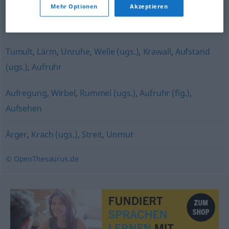
Mehr Optionen
Akzeptieren
Vorstellung (ugs.)
,
Aufführung (ugs.)
Tumult
,
Lärm
,
Unruhe
,
Welle (ugs.)
,
Krawall
,
Aufstand
(ugs.)
,
Aufruhr
Aufregung
,
Wirbel
,
Rummel (ugs.)
,
Aufruhr (fig.)
,
Aufsehen
Ärger
,
Krach (ugs.)
,
Streit
,
Unmut
© OpenThesaurus.de