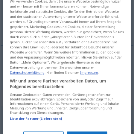
Wir verwenden Cookies, damit Sie unsere Webseite bestmöglich nutzen
und wir besser mit Ihnen kommunizieren können. Notwendige,
Übersicht aller Übersetzungen
funktionale und statistische Cookies, die für den Betrieb der Webseite
und der statistischen Auswertung unserer Webseite erforderlich sind,
(Für mehr Details die Übersetzung anklicken/antippen)
werden auf Grundlage unserer Vorauswahl immer auf Ihrem Endgerät
gespeichert. Marketing-Cookies und Cookies, die der Bereitstellung
gledalíšče, teáter, církus
personalisierter Werbung dienen, werden nur gespeichert, wenn Sie uns
durch einen Klick auf den „Akzeptieren“-Button Ihr Einverständnis
geben. Klicken Sie ansonsten auf „Fortfahren ohne Akzeptieren“. Sie
können Ihre Einwilligung jederzeit für zukünftige Besuche unserer
Webseite widerrufen. Wenn Sie weitere Informationen zu den Cookies
und den Anpassungsmöglichkeiten möchten, klicken Sie einfach auf den
gledalíšče
Theater
Button „Mehr Optionen“. Weitergehende Hinweise zu der
Datenverarbeitung entnehmen Sie ansonsten unserer
Datenschutzerklärung
. Hier finden Sie unser
Impressum
.
teáter,
církus
Theater
FIG
Wir und unsere Partner verarbeiten Daten, um
Folgendes bereitzustellen:
Genaue Geolocation-Daten verwenden. Geräteeigenschaften zur
Synonyme für "Theater"
Identifikation aktiv abfragen. Speichern von und/oder Zugriff auf
Informationen auf einem Gerät. Personalisierte Werbung und Inhalte,
Messung von Werbung und Inhalten, Zielgruppenforschung und
Entwicklung von Dienstleistungen.
Schauspiel
Liste der Partner (Lieferanten)
Ärger (machen)