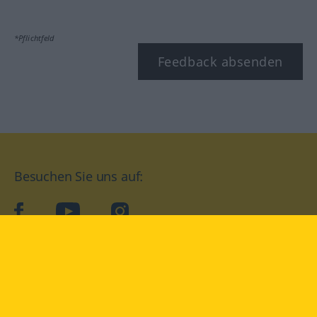
*Pflichtfeld
Feedback absenden
Besuchen Sie uns auf:
facebook
YouTube
Instagram
Langenscheidt