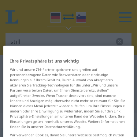
Ihre Privatsphäre ist uns wichtig
Deutsch-Slowenisch Wörterbuch
still
Wir und unsere
716
-Partner speichern und greifen auf
Deutsch-Slowenisch Übersetzung
personenbezogene Daten wie Browserdaten oder eindeutige
Kennungen auf Ihrem Gerät zu. Durch Auswahl von Akzeptieren
für "still"
aktivieren Sie Tracking-Technologien für die unter „Wir und unsere
Partner verarbeiten Daten, um Ihnen Dienste bereitzustellen“
aufgeführten Zwecke. Wenn Tracker deaktiviert sind, sind manche
Inhalte und Anzeigen möglicherweise nicht mehr so relevant für Sie. Sie
"still" Slowenisch Übersetzung
können dieses Menü jederzeit wieder aufrufen, um Ihre Einstellungen zu
ändern oder Ihre Einwilligung zu widerrufen, indem Sie auf den Link
Privatsphäre-Einstellungen am unteren Rand der Webseite klicken. Ihre
„still“
Einstellungen gelten innerhalb unseres Website. Weitere Informationen
finden Sie in unserer Datenschutzerklärung.
Wir verwenden Cookies, damit Sie unsere Webseite bestmöglich nutzen
still