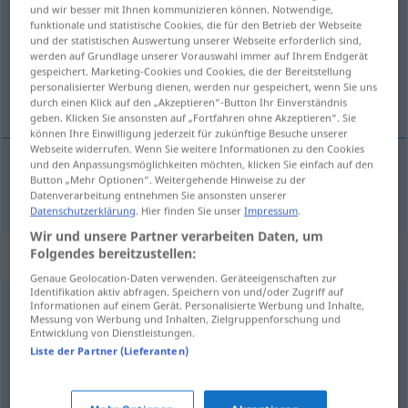
und wir besser mit Ihnen kommunizieren können. Notwendige,
funktionale und statistische Cookies, die für den Betrieb der Webseite
Übersicht aller Übersetzungen
und der statistischen Auswertung unserer Webseite erforderlich sind,
(Für mehr Details die Übersetzung anklicken/antippen)
werden auf Grundlage unserer Vorauswahl immer auf Ihrem Endgerät
gespeichert. Marketing-Cookies und Cookies, die der Bereitstellung
personalisierter Werbung dienen, werden nur gespeichert, wenn Sie uns
tíh, míren
durch einen Klick auf den „Akzeptieren“-Button Ihr Einverständnis
geben. Klicken Sie ansonsten auf „Fortfahren ohne Akzeptieren“. Sie
können Ihre Einwilligung jederzeit für zukünftige Besuche unserer
Webseite widerrufen. Wenn Sie weitere Informationen zu den Cookies
und den Anpassungsmöglichkeiten möchten, klicken Sie einfach auf den
Button „Mehr Optionen“. Weitergehende Hinweise zu der
tíh
,
míren
still
Datenverarbeitung entnehmen Sie ansonsten unserer
Datenschutzerklärung
. Hier finden Sie unser
Impressum
.
Wir und unsere Partner verarbeiten Daten, um
Synonyme für "still"
Folgendes bereitzustellen:
Genaue Geolocation-Daten verwenden. Geräteeigenschaften zur
Identifikation aktiv abfragen. Speichern von und/oder Zugriff auf
Informationen auf einem Gerät. Personalisierte Werbung und Inhalte,
(ganz) leise
Messung von Werbung und Inhalten, Zielgruppenforschung und
Entwicklung von Dienstleistungen.
Liste der Partner (Lieferanten)
stumm