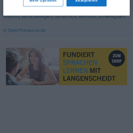
leise
,
ruhig
Mehr Optionen
Akzeptieren
stumm
,
verschwiegen
,
sprachlos
,
wortlos
,
schweigsam
© OpenThesaurus.de