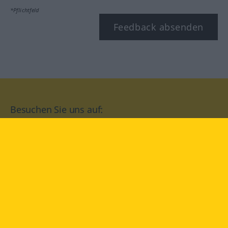
*Pflichtfeld
Feedback absenden
Besuchen Sie uns auf:
facebook
YouTube
Instagram
Langenscheidt
NUTZUNGSBEDINGUNGEN