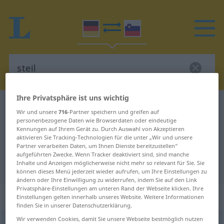
Ihre Privatsphäre ist uns wichtig
Deutsch-Slowenisch Wörterbuch
steil
Wir und unsere
716
-Partner speichern und greifen auf
Deutsch-Slowenisch Übersetzung
personenbezogene Daten wie Browserdaten oder eindeutige
Kennungen auf Ihrem Gerät zu. Durch Auswahl von Akzeptieren
für "steil"
aktivieren Sie Tracking-Technologien für die unter „Wir und unsere
Partner verarbeiten Daten, um Ihnen Dienste bereitzustellen“
aufgeführten Zwecke. Wenn Tracker deaktiviert sind, sind manche
Inhalte und Anzeigen möglicherweise nicht mehr so relevant für Sie. Sie
"steil" Slowenisch Übersetzung
können dieses Menü jederzeit wieder aufrufen, um Ihre Einstellungen zu
ändern oder Ihre Einwilligung zu widerrufen, indem Sie auf den Link
Privatsphäre-Einstellungen am unteren Rand der Webseite klicken. Ihre
„steil“
Einstellungen gelten innerhalb unseres Website. Weitere Informationen
finden Sie in unserer Datenschutzerklärung.
Wir verwenden Cookies, damit Sie unsere Webseite bestmöglich nutzen
steil