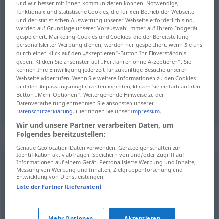
und wir besser mit Ihnen kommunizieren können. Notwendige,
funktionale und statistische Cookies, die für den Betrieb der Webseite
Übersicht aller Übersetzungen
und der statistischen Auswertung unserer Webseite erforderlich sind,
werden auf Grundlage unserer Vorauswahl immer auf Ihrem Endgerät
(Für mehr Details die Übersetzung anklicken/antippen)
gespeichert. Marketing-Cookies und Cookies, die der Bereitstellung
personalisierter Werbung dienen, werden nur gespeichert, wenn Sie uns
stŕm
durch einen Klick auf den „Akzeptieren“-Button Ihr Einverständnis
geben. Klicken Sie ansonsten auf „Fortfahren ohne Akzeptieren“. Sie
können Ihre Einwilligung jederzeit für zukünftige Besuche unserer
Webseite widerrufen. Wenn Sie weitere Informationen zu den Cookies
und den Anpassungsmöglichkeiten möchten, klicken Sie einfach auf den
Button „Mehr Optionen“. Weitergehende Hinweise zu der
stŕm
steil
Datenverarbeitung entnehmen Sie ansonsten unserer
Datenschutzerklärung
. Hier finden Sie unser
Impressum
.
Wir und unsere Partner verarbeiten Daten, um
Folgendes bereitzustellen:
Synonyme für "steil"
Genaue Geolocation-Daten verwenden. Geräteeigenschaften zur
Identifikation aktiv abfragen. Speichern von und/oder Zugriff auf
Informationen auf einem Gerät. Personalisierte Werbung und Inhalte,
kühn (Behauptung)
,
abenteuerlich (Vermutung o.ä.)
,
Messung von Werbung und Inhalten, Zielgruppenforschung und
Entwicklung von Dienstleistungen.
gewagt (Annahme o.ä.)
,
forsch (Aussage)
Liste der Partner (Lieferanten)
(stark) geneigt
,
abschüssig
Mehr Optionen
Akzeptieren