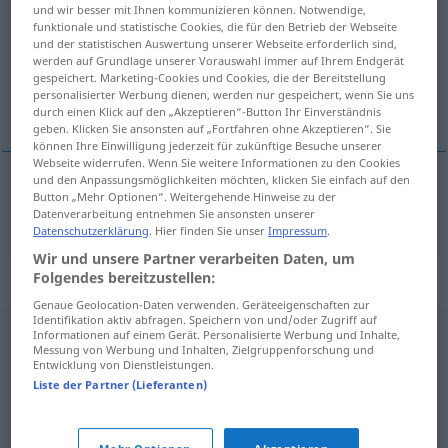
und wir besser mit Ihnen kommunizieren können. Notwendige,
funktionale und statistische Cookies, die für den Betrieb der Webseite
Übersicht aller Übersetzungen
und der statistischen Auswertung unserer Webseite erforderlich sind,
(Für mehr Details die Übersetzung anklicken/antippen)
werden auf Grundlage unserer Vorauswahl immer auf Ihrem Endgerät
gespeichert. Marketing-Cookies und Cookies, die der Bereitstellung
personalisierter Werbung dienen, werden nur gespeichert, wenn Sie uns
zabáven, sméšen
durch einen Klick auf den „Akzeptieren“-Button Ihr Einverständnis
geben. Klicken Sie ansonsten auf „Fortfahren ohne Akzeptieren“. Sie
können Ihre Einwilligung jederzeit für zukünftige Besuche unserer
Webseite widerrufen. Wenn Sie weitere Informationen zu den Cookies
und den Anpassungsmöglichkeiten möchten, klicken Sie einfach auf den
Button „Mehr Optionen“. Weitergehende Hinweise zu der
zabáven
,
sméšen
spaßig
Datenverarbeitung entnehmen Sie ansonsten unserer
Datenschutzerklärung
. Hier finden Sie unser
Impressum
.
Wir und unsere Partner verarbeiten Daten, um
Folgendes bereitzustellen:
Synonyme für "spaßig"
Genaue Geolocation-Daten verwenden. Geräteeigenschaften zur
Identifikation aktiv abfragen. Speichern von und/oder Zugriff auf
Informationen auf einem Gerät. Personalisierte Werbung und Inhalte,
unterhaltend
Messung von Werbung und Inhalten, Zielgruppenforschung und
Entwicklung von Dienstleistungen.
Liste der Partner (Lieferanten)
scherzhaft
,
humorvoll
,
witzig
,
lustig
,
fröhlich