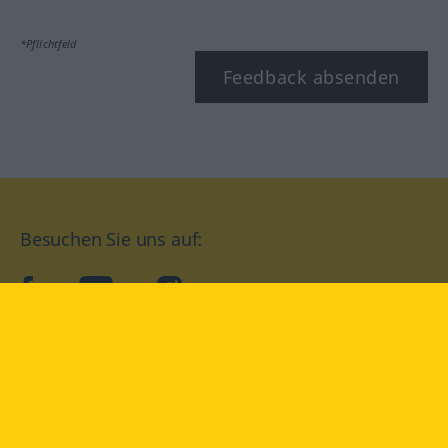
*Pflichtfeld
Feedback absenden
Besuchen Sie uns auf:
facebook
YouTube
Instagram
Langenscheidt