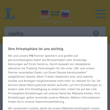
Ihre Privatsphäre ist uns wichtig
Deutsch-Slowenisch Wörterbuch
spaßig
Wir und unsere
716
-Partner speichern und greifen auf
Deutsch-Slowenisch Übersetzung
personenbezogene Daten wie Browserdaten oder eindeutige
Kennungen auf Ihrem Gerät zu. Durch Auswahl von Akzeptieren
für "spaßig"
aktivieren Sie Tracking-Technologien für die unter „Wir und unsere
Partner verarbeiten Daten, um Ihnen Dienste bereitzustellen“
aufgeführten Zwecke. Wenn Tracker deaktiviert sind, sind manche
Inhalte und Anzeigen möglicherweise nicht mehr so relevant für Sie. Sie
"spaßig" Slowenisch Übersetzung
können dieses Menü jederzeit wieder aufrufen, um Ihre Einstellungen zu
ändern oder Ihre Einwilligung zu widerrufen, indem Sie auf den Link
Privatsphäre-Einstellungen am unteren Rand der Webseite klicken. Ihre
„spaßig“
Einstellungen gelten innerhalb unseres Website. Weitere Informationen
finden Sie in unserer Datenschutzerklärung.
Wir verwenden Cookies, damit Sie unsere Webseite bestmöglich nutzen
spaßig