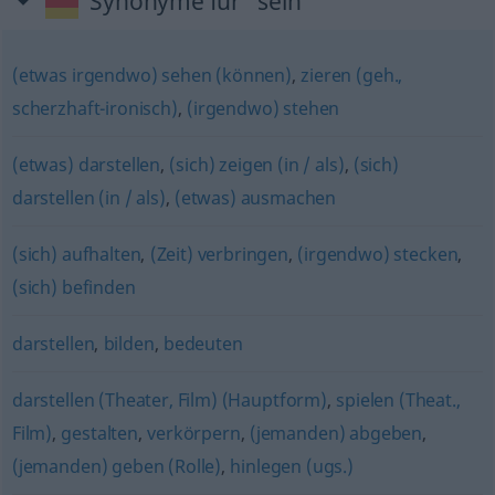
Synonyme für "sein"
(etwas irgendwo) sehen (können)
,
zieren (geh.,
scherzhaft-ironisch)
,
(irgendwo) stehen
(etwas) darstellen
,
(sich) zeigen (in / als)
,
(sich)
darstellen (in / als)
,
(etwas) ausmachen
(sich) aufhalten
,
(Zeit) verbringen
,
(irgendwo) stecken
,
(sich) befinden
darstellen
,
bilden
,
bedeuten
darstellen (Theater, Film) (Hauptform)
,
spielen (Theat.,
Film)
,
gestalten
,
verkörpern
,
(jemanden) abgeben
,
(jemanden) geben (Rolle)
,
hinlegen (ugs.)