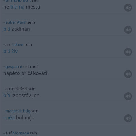
unangebracht
sein
ne
bíti
na
méstu
außer
Atem
sein
bíti
zadíhan
am
Leben
sein
bíti
žív
gespannt
sein auf
napéto pričákovati
ausgeliefert sein
bíti
izpostávljen
magersüchtig
sein
iméti
bulimíjo
auf
Montage
sein