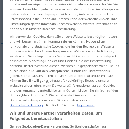
Inhalte und Anzeigen möglicherweise nicht mehr so relevant für Sie. Sie
können dieses Menü jederzeit wieder aufrufen, um Ihre Einstellungen zu
Übersicht aller Übersetzungen
ändern oder Ihre Einwilligung zu widerrufen, indem Sie auf den Link
(Für mehr Details die Übersetzung anklicken/antippen)
Privatsphäre-Einstellungen am unteren Rand der Webseite klicken. Ihre
Einstellungen gelten innerhalb unseres Website. Weitere Informationen
finden Sie in unserer Datenschutzerklärung.
bíti
Wir verwenden Cookies, damit Sie unsere Webseite bestmöglich nutzen
und wir besser mit Ihnen kommunizieren können. Notwendige,
funktionale und statistische Cookies, die für den Betrieb der Webseite
und der statistischen Auswertung unserer Webseite erforderlich sind,
werden auf Grundlage unserer Vorauswahl immer auf Ihrem Endgerät
bíti
sein
gespeichert. Marketing-Cookies und Cookies, die der Bereitstellung
personalisierter Werbung dienen, werden nur gespeichert, wenn Sie uns
durch einen Klick auf den „Akzeptieren“-Button Ihr Einverständnis
geben. Klicken Sie ansonsten auf „Fortfahren ohne Akzeptieren“. Sie
können Ihre Einwilligung jederzeit für zukünftige Besuche unserer
Webseite widerrufen. Wenn Sie weitere Informationen zu den Cookies
„sein“
und den Anpassungsmöglichkeiten möchten, klicken Sie einfach auf den
Button „Mehr Optionen“. Weitergehende Hinweise zu der
Datenverarbeitung entnehmen Sie ansonsten unserer
sein
Datenschutzerklärung
. Hier finden Sie unser
Impressum
.
Wir und unsere Partner verarbeiten Daten, um
Übersicht aller Übersetzungen
Folgendes bereitzustellen:
(Für mehr Details die Übersetzung anklicken/antippen)
Genaue Geolocation-Daten verwenden. Geräteeigenschaften zur