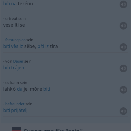
bíti
na
terénu
erfreut sein
veselíti se
fassungslos
sein
bíti
vès
iz
sêbe,
bíti
iz
tíra
von
Dauer
sein
bíti
trájen
es kann sein
lahkó
da
je, móre
bíti
befreundet
sein
bíti
prijátelj