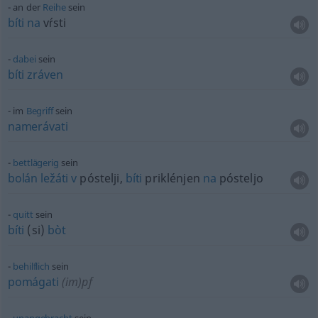
an der
Reihe
sein
bíti
na
vŕsti
dabei
sein
bíti
zráven
im
Begriff
sein
namerávati
bettlägerig
sein
bolán
ležáti
v
póstelji,
bíti
priklénjen
na
pósteljo
quitt
sein
bíti
(si)
bòt
behilflich
sein
pomágati
(im)pf