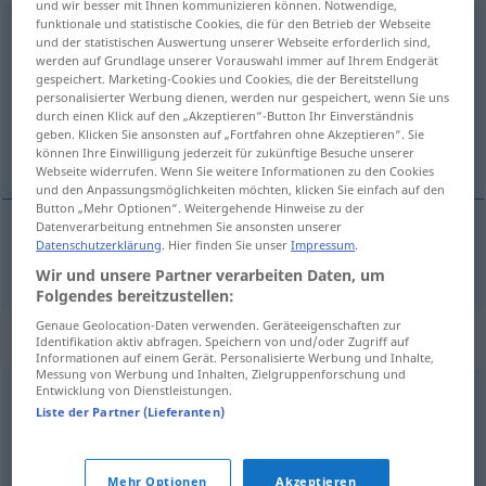
und wir besser mit Ihnen kommunizieren können. Notwendige,
funktionale und statistische Cookies, die für den Betrieb der Webseite
Schornstein
m
und der statistischen Auswertung unserer Webseite erforderlich sind,
werden auf Grundlage unserer Vorauswahl immer auf Ihrem Endgerät
Übersicht aller Übersetzungen
gespeichert. Marketing-Cookies und Cookies, die der Bereitstellung
personalisierter Werbung dienen, werden nur gespeichert, wenn Sie uns
(Für mehr Details die Übersetzung anklicken/antippen)
durch einen Klick auf den „Akzeptieren“-Button Ihr Einverständnis
geben. Klicken Sie ansonsten auf „Fortfahren ohne Akzeptieren“. Sie
dímnik
können Ihre Einwilligung jederzeit für zukünftige Besuche unserer
Webseite widerrufen. Wenn Sie weitere Informationen zu den Cookies
und den Anpassungsmöglichkeiten möchten, klicken Sie einfach auf den
Button „Mehr Optionen“. Weitergehende Hinweise zu der
Datenverarbeitung entnehmen Sie ansonsten unserer
Datenschutzerklärung
. Hier finden Sie unser
Impressum
.
dímnik
Schornstein
Wir und unsere Partner verarbeiten Daten, um
Folgendes bereitzustellen:
Genaue Geolocation-Daten verwenden. Geräteeigenschaften zur
Synonyme für "Schornstein"
Identifikation aktiv abfragen. Speichern von und/oder Zugriff auf
Informationen auf einem Gerät. Personalisierte Werbung und Inhalte,
Messung von Werbung und Inhalten, Zielgruppenforschung und
Entwicklung von Dienstleistungen.
Schlot
,
Abzug
,
Kamin
Liste der Partner (Lieferanten)
© OpenThesaurus.de
Mehr Optionen
Akzeptieren