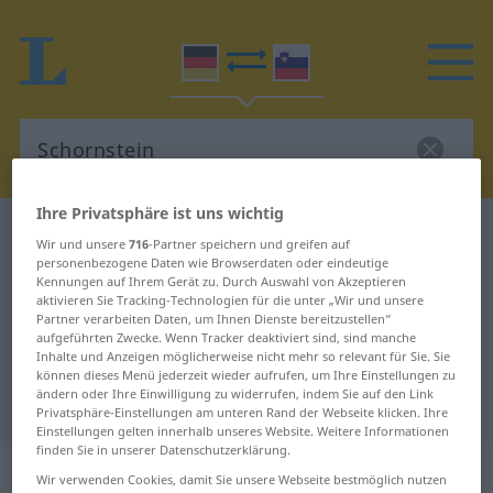
Ihre Privatsphäre ist uns wichtig
Deutsch-Slowenisch Wörterbuch
Schornstein
Wir und unsere
716
-Partner speichern und greifen auf
Deutsch-Slowenisch Übersetzung
personenbezogene Daten wie Browserdaten oder eindeutige
Kennungen auf Ihrem Gerät zu. Durch Auswahl von Akzeptieren
für "Schornstein"
aktivieren Sie Tracking-Technologien für die unter „Wir und unsere
Partner verarbeiten Daten, um Ihnen Dienste bereitzustellen“
aufgeführten Zwecke. Wenn Tracker deaktiviert sind, sind manche
Inhalte und Anzeigen möglicherweise nicht mehr so relevant für Sie. Sie
"Schornstein" Slowenisch
können dieses Menü jederzeit wieder aufrufen, um Ihre Einstellungen zu
ändern oder Ihre Einwilligung zu widerrufen, indem Sie auf den Link
Übersetzung
Privatsphäre-Einstellungen am unteren Rand der Webseite klicken. Ihre
Einstellungen gelten innerhalb unseres Website. Weitere Informationen
finden Sie in unserer Datenschutzerklärung.
„Schornstein“
: Maskulinum
Wir verwenden Cookies, damit Sie unsere Webseite bestmöglich nutzen