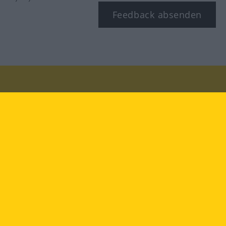
Feedback absenden
Besuchen Sie uns auf:
facebook
YouTube
Instagram
Langenscheidt
NUTZUNGSBEDINGUNGEN