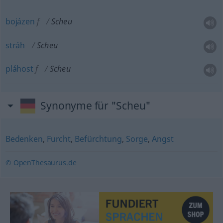
bojázen
f
Scheu
stráh
Scheu
pláhost
f
Scheu
Synonyme für "Scheu"
Bedenken
,
Furcht
,
Befürchtung
,
Sorge
,
Angst
© OpenThesaurus.de