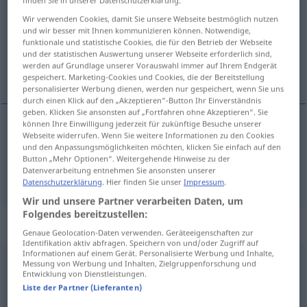
Wir verwenden Cookies, damit Sie unsere Webseite bestmöglich nutzen
Übersicht aller Übersetzungen
und wir besser mit Ihnen kommunizieren können. Notwendige,
(Für mehr Details die Übersetzung anklicken/antippen)
funktionale und statistische Cookies, die für den Betrieb der Webseite
und der statistischen Auswertung unserer Webseite erforderlich sind,
werden auf Grundlage unserer Vorauswahl immer auf Ihrem Endgerät
plášen, pláh
gespeichert. Marketing-Cookies und Cookies, die der Bereitstellung
personalisierter Werbung dienen, werden nur gespeichert, wenn Sie uns
durch einen Klick auf den „Akzeptieren“-Button Ihr Einverständnis
geben. Klicken Sie ansonsten auf „Fortfahren ohne Akzeptieren“. Sie
können Ihre Einwilligung jederzeit für zukünftige Besuche unserer
Webseite widerrufen. Wenn Sie weitere Informationen zu den Cookies
plášen
scheu
und den Anpassungsmöglichkeiten möchten, klicken Sie einfach auf den
Button „Mehr Optionen“. Weitergehende Hinweise zu der
Datenverarbeitung entnehmen Sie ansonsten unserer
pláh
scheu
Datenschutzerklärung
. Hier finden Sie unser
Impressum
.
Wir und unsere Partner verarbeiten Daten, um
Folgendes bereitzustellen:
Synonyme für "scheu"
Genaue Geolocation-Daten verwenden. Geräteeigenschaften zur
Identifikation aktiv abfragen. Speichern von und/oder Zugriff auf
Informationen auf einem Gerät. Personalisierte Werbung und Inhalte,
Messung von Werbung und Inhalten, Zielgruppenforschung und
wild
Entwicklung von Dienstleistungen.
Liste der Partner (Lieferanten)
kleinlaut (ugs.)