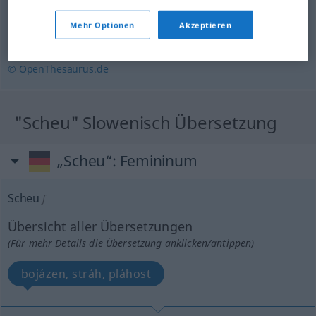
Mehr Optionen
Akzeptieren
schüchtern
,
zaghaft
,
gehemmt
© OpenThesaurus.de
"Scheu" Slowenisch Übersetzung
„Scheu“
: Femininum
Scheu
f
Übersicht aller Übersetzungen
(Für mehr Details die Übersetzung anklicken/antippen)
bojázen, stráh, pláhost