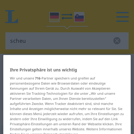
Deutsch-Slowenisch Wörterbuch
scheu
Ihre Privatsphäre ist uns wichtig
Deutsch-Slowenisch Übersetzung
Wir und unsere
716
-Partner speichern und greifen auf
für "scheu"
personenbezogene Daten wie Browserdaten oder eindeutige
Kennungen auf Ihrem Gerät zu. Durch Auswahl von Akzeptieren
aktivieren Sie Tracking-Technologien für die unter „Wir und unsere
Partner verarbeiten Daten, um Ihnen Dienste bereitzustellen“
"scheu" Slowenisch Übersetzung
aufgeführten Zwecke. Wenn Tracker deaktiviert sind, sind manche
Inhalte und Anzeigen möglicherweise nicht mehr so relevant für Sie. Sie
können dieses Menü jederzeit wieder aufrufen, um Ihre Einstellungen zu
„scheu“
ändern oder Ihre Einwilligung zu widerrufen, indem Sie auf den Link
Privatsphäre-Einstellungen am unteren Rand der Webseite klicken. Ihre
Einstellungen gelten innerhalb unseres Website. Weitere Informationen
scheu
finden Sie in unserer Datenschutzerklärung.