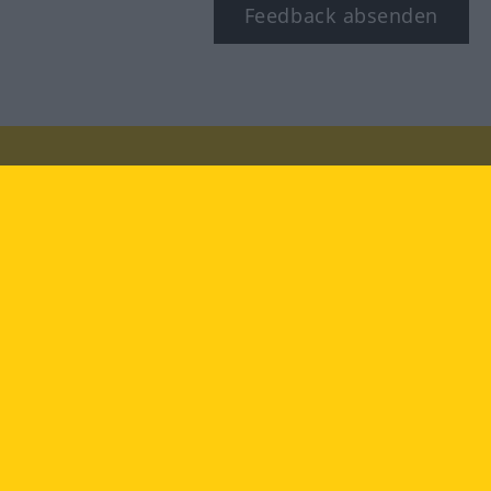
Feedback absenden
Besuchen Sie uns auf:
facebook
YouTube
Instagram
Langenscheidt
NUTZUNGSBEDINGUNGEN
DATENSCHUTZBESTIMMUNGEN