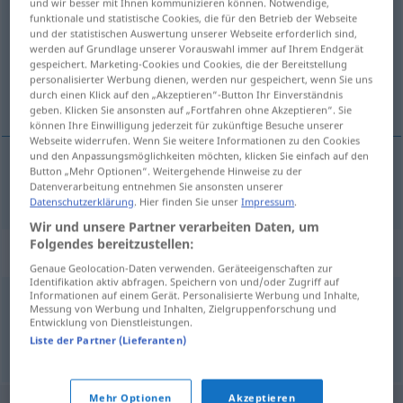
und wir besser mit Ihnen kommunizieren können. Notwendige,
funktionale und statistische Cookies, die für den Betrieb der Webseite
Übersicht aller Übersetzungen
und der statistischen Auswertung unserer Webseite erforderlich sind,
werden auf Grundlage unserer Vorauswahl immer auf Ihrem Endgerät
(Für mehr Details die Übersetzung anklicken/antippen)
gespeichert. Marketing-Cookies und Cookies, die der Bereitstellung
personalisierter Werbung dienen, werden nur gespeichert, wenn Sie uns
spólzek
durch einen Klick auf den „Akzeptieren“-Button Ihr Einverständnis
geben. Klicken Sie ansonsten auf „Fortfahren ohne Akzeptieren“. Sie
können Ihre Einwilligung jederzeit für zukünftige Besuche unserer
Webseite widerrufen. Wenn Sie weitere Informationen zu den Cookies
und den Anpassungsmöglichkeiten möchten, klicken Sie einfach auf den
Button „Mehr Optionen“. Weitergehende Hinweise zu der
spólzek
rutschig
Datenverarbeitung entnehmen Sie ansonsten unserer
Datenschutzerklärung
. Hier finden Sie unser
Impressum
.
Wir und unsere Partner verarbeiten Daten, um
Folgendes bereitzustellen:
Synonyme für "rutschig"
Genaue Geolocation-Daten verwenden. Geräteeigenschaften zur
Identifikation aktiv abfragen. Speichern von und/oder Zugriff auf
Informationen auf einem Gerät. Personalisierte Werbung und Inhalte,
Messung von Werbung und Inhalten, Zielgruppenforschung und
glitschig
,
Rutschbahn (fig.)
,
glatt
Entwicklung von Dienstleistungen.
Liste der Partner (Lieferanten)
© OpenThesaurus.de
Mehr Optionen
Akzeptieren