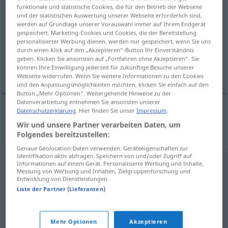
funktionale und statistische Cookies, die für den Betrieb der Webseite
Rummelplatz
m
und der statistischen Auswertung unserer Webseite erforderlich sind,
werden auf Grundlage unserer Vorauswahl immer auf Ihrem Endgerät
gespeichert. Marketing-Cookies und Cookies, die der Bereitstellung
Übersicht aller Übersetzungen
personalisierter Werbung dienen, werden nur gespeichert, wenn Sie uns
(Für mehr Details die Übersetzung anklicken/antippen)
durch einen Klick auf den „Akzeptieren“-Button Ihr Einverständnis
geben. Klicken Sie ansonsten auf „Fortfahren ohne Akzeptieren“. Sie
können Ihre Einwilligung jederzeit für zukünftige Besuche unserer
zabavíšče
Webseite widerrufen. Wenn Sie weitere Informationen zu den Cookies
und den Anpassungsmöglichkeiten möchten, klicken Sie einfach auf den
Button „Mehr Optionen“. Weitergehende Hinweise zu der
Datenverarbeitung entnehmen Sie ansonsten unserer
Datenschutzerklärung
. Hier finden Sie unser
Impressum
.
zabavíšče
Rummelplatz
Wir und unsere Partner verarbeiten Daten, um
Folgendes bereitzustellen:
Genaue Geolocation-Daten verwenden. Geräteeigenschaften zur
Identifikation aktiv abfragen. Speichern von und/oder Zugriff auf
Informationen auf einem Gerät. Personalisierte Werbung und Inhalte,
Messung von Werbung und Inhalten, Zielgruppenforschung und
Entwicklung von Dienstleistungen.
Liste der Partner (Lieferanten)
Mehr Optionen
Akzeptieren