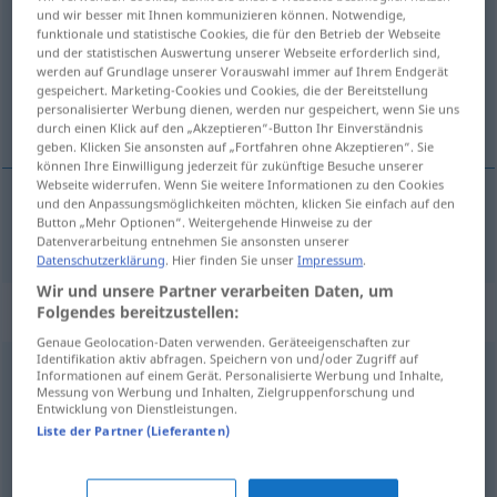
und wir besser mit Ihnen kommunizieren können. Notwendige,
funktionale und statistische Cookies, die für den Betrieb der Webseite
Übersicht aller Übersetzungen
und der statistischen Auswertung unserer Webseite erforderlich sind,
(Für mehr Details die Übersetzung anklicken/antippen)
werden auf Grundlage unserer Vorauswahl immer auf Ihrem Endgerät
gespeichert. Marketing-Cookies und Cookies, die der Bereitstellung
personalisierter Werbung dienen, werden nur gespeichert, wenn Sie uns
riskánten, tvégan
durch einen Klick auf den „Akzeptieren“-Button Ihr Einverständnis
geben. Klicken Sie ansonsten auf „Fortfahren ohne Akzeptieren“. Sie
können Ihre Einwilligung jederzeit für zukünftige Besuche unserer
Webseite widerrufen. Wenn Sie weitere Informationen zu den Cookies
und den Anpassungsmöglichkeiten möchten, klicken Sie einfach auf den
Button „Mehr Optionen“. Weitergehende Hinweise zu der
riskánten
,
tvégan
riskant
Datenverarbeitung entnehmen Sie ansonsten unserer
Datenschutzerklärung
. Hier finden Sie unser
Impressum
.
Wir und unsere Partner verarbeiten Daten, um
Synonyme für "riskant"
Folgendes bereitzustellen:
Genaue Geolocation-Daten verwenden. Geräteeigenschaften zur
Identifikation aktiv abfragen. Speichern von und/oder Zugriff auf
Informationen auf einem Gerät. Personalisierte Werbung und Inhalte,
tollkühn
,
waghalsig
,
vermessen
,
verwegen
Messung von Werbung und Inhalten, Zielgruppenforschung und
Entwicklung von Dienstleistungen.
Liste der Partner (Lieferanten)
fahrlässig
,
unbedacht (geh.)
,
nachlässig
,
achtlos
,
unachtsam
,
gedankenlos