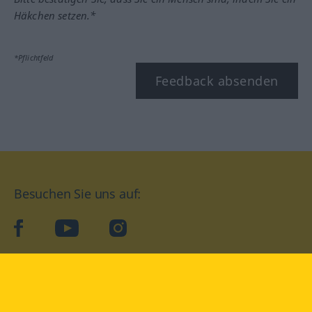
Häkchen setzen.*
*Pflichtfeld
Feedback absenden
Besuchen Sie uns auf:
facebook
YouTube
Instagram
Langenscheidt