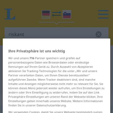
Ihre Privatsphäre ist uns wichtig
Deutsch-Slowenisch Wörterbuch
riskant
Wir und unsere
716
-Partner speichern und greifen auf
Deutsch-Slowenisch Übersetzung
personenbezogene Daten wie Browserdaten oder eindeutige
Kennungen auf Ihrem Gerät zu. Durch Auswahl von Akzeptieren
für "riskant"
aktivieren Sie Tracking-Technologien für die unter „Wir und unsere
Partner verarbeiten Daten, um Ihnen Dienste bereitzustellen“
aufgeführten Zwecke. Wenn Tracker deaktiviert sind, sind manche
"riskant" Slowenisch Übersetzung
Inhalte und Anzeigen möglicherweise nicht mehr so relevant für Sie. Sie
können dieses Menü jederzeit wieder aufrufen, um Ihre Einstellungen zu
ändern oder Ihre Einwilligung zu widerrufen, indem Sie auf den Link
Privatsphäre-Einstellungen am unteren Rand der Webseite klicken. Ihre
„riskant“
Einstellungen gelten innerhalb unseres Website. Weitere Informationen
finden Sie in unserer Datenschutzerklärung.
riskant
Wir verwenden Cookies, damit Sie unsere Webseite bestmöglich nutzen