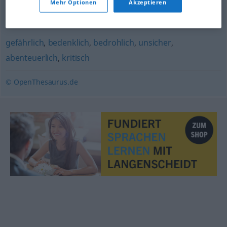
Mehr Optionen
Akzeptieren
heiß (Sache) (ugs.)
,
gefährlich
,
gewagt
,
kühn
,
unsicher
gefährlich
,
bedenklich
,
bedrohlich
,
unsicher
,
abenteuerlich
,
kritisch
© OpenThesaurus.de