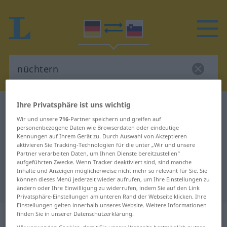
Ihre Privatsphäre ist uns wichtig
Deutsch-Slowenisch Wörterbuch
nüchtern
Wir und unsere
716
-Partner speichern und greifen auf
Deutsch-Slowenisch Übersetzung
personenbezogene Daten wie Browserdaten oder eindeutige
Kennungen auf Ihrem Gerät zu. Durch Auswahl von Akzeptieren
für "nüchtern"
aktivieren Sie Tracking-Technologien für die unter „Wir und unsere
Partner verarbeiten Daten, um Ihnen Dienste bereitzustellen“
aufgeführten Zwecke. Wenn Tracker deaktiviert sind, sind manche
"nüchtern" Slowenisch
Inhalte und Anzeigen möglicherweise nicht mehr so relevant für Sie. Sie
können dieses Menü jederzeit wieder aufrufen, um Ihre Einstellungen zu
Übersetzung
ändern oder Ihre Einwilligung zu widerrufen, indem Sie auf den Link
Privatsphäre-Einstellungen am unteren Rand der Webseite klicken. Ihre
Einstellungen gelten innerhalb unseres Website. Weitere Informationen
„nüchtern“
finden Sie in unserer Datenschutzerklärung.