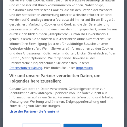
Wir verwenden Cookies, damit Sie unsere Webseite bestmöglich nutzen
und wir besser mit Ihnen kommunizieren können. Notwendige,
nüchtern
funktionale und statistische Cookies, die für den Betrieb der Webseite
und der statistischen Auswertung unserer Webseite erforderlich sind,
Übersicht aller Übersetzungen
werden auf Grundlage unserer Vorauswahl immer auf Ihrem Endgerät
gespeichert. Marketing-Cookies und Cookies, die der Bereitstellung
(Für mehr Details die Übersetzung anklicken/antippen)
personalisierter Werbung dienen, werden nur gespeichert, wenn Sie uns
durch einen Klick auf den „Akzeptieren“-Button Ihr Einverständnis
trézen, stváren, trézen
geben. Klicken Sie ansonsten auf „Fortfahren ohne Akzeptieren“. Sie
können Ihre Einwilligung jederzeit für zukünftige Besuche unserer
Webseite widerrufen. Wenn Sie weitere Informationen zu den Cookies
und den Anpassungsmöglichkeiten möchten, klicken Sie einfach auf den
Button „Mehr Optionen“. Weitergehende Hinweise zu der
Datenverarbeitung entnehmen Sie ansonsten unserer
trézen
nüchtern
(nicht betrunken)
Datenschutzerklärung
. Hier finden Sie unser
Impressum
.
Wir und unsere Partner verarbeiten Daten, um
Folgendes bereitzustellen:
stváren
,
trézen
nüchtern
(sachlich)
Genaue Geolocation-Daten verwenden. Geräteeigenschaften zur
Identifikation aktiv abfragen. Speichern von und/oder Zugriff auf
Informationen auf einem Gerät. Personalisierte Werbung und Inhalte,
Messung von Werbung und Inhalten, Zielgruppenforschung und
Entwicklung von Dienstleistungen.
Synonyme für "nüchtern"
Liste der Partner (Lieferanten)