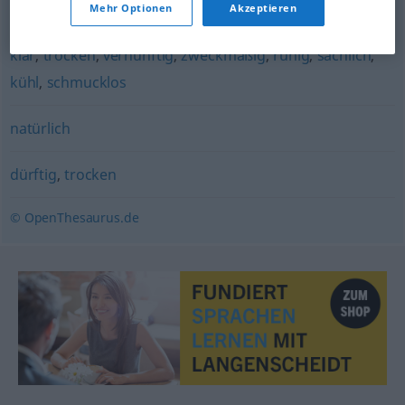
trocken
Mehr Optionen
Akzeptieren
klar
,
trocken
,
vernünftig
,
zweckmäßig
,
ruhig
,
sachlich
,
kühl
,
schmucklos
natürlich
dürftig
,
trocken
© OpenThesaurus.de