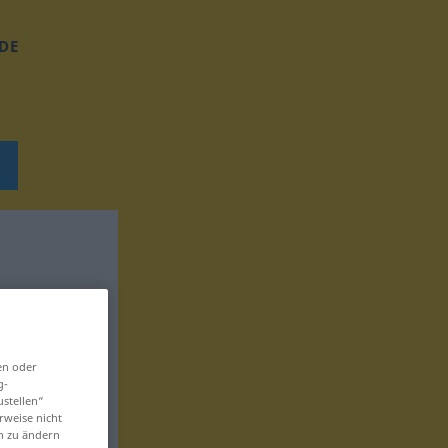
DE
en oder
g-
ustellen“
rweise nicht
en zu ändern