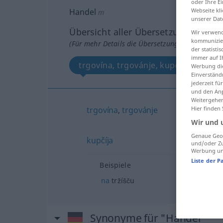
oder Ihre E
Handel
Webseite kli
m
unserer Dat
Übersicht aller Übersetzungen
Wir verwend
kommunizier
(Für mehr Details die Übersetzung anklicken/an
der statist
immer auf I
trgovína, trgovánje, kupčíja
Werbung die
Einverständ
jederzeit f
und den Anp
Weitergehen
trgovína
,
trgovánje
Hier finden
Wir und 
Genaue Geol
kupčíja
und/oder Zu
Werbung und
Liste der P
Beispiele
na
tržíšču
Synonyme für "Handel"