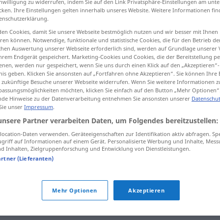
inwilligung zu widerrufen, indem Sie auf den Link Privatsphäre-Einstellungen am unt
cken. Ihre Einstellungen gelten innerhalb unseres Website. Weitere Informationen fin
enschutzerklärung.
en Cookies, damit Sie unsere Webseite bestmöglich nutzen und wir besser mit Ihnen
en können. Notwendige, funktionale und statistische Cookies, die für den Betrieb d
tippen)
ischen Auswertung unserer Webseite erforderlich sind, werden auf Grundlage unserer
hrem Endgerät gespeichert. Marketing-Cookies und Cookies, die der Bereitstellung per
nen, werden nur gespeichert, wenn Sie uns durch einen Klick auf den „Akzeptieren“-
nis geben. Klicken Sie ansonsten auf „Fortfahren ohne Akzeptieren“. Sie können Ihre 
ür zukünftige Besuche unserer Webseite widerrufen. Wenn Sie weitere Informationen 
assungsmöglichkeiten möchten, klicken Sie einfach auf den Button „Mehr Optionen“
de Hinweise zu der Datenverarbeitung entnehmen Sie ansonsten unserer
Datenschut
Handel
 Sie unser
Impressum
.
unsere Partner verarbeiten Daten, um Folgendes bereitzustellen:
ocation-Daten verwenden. Geräteeigenschaften zur Identifikation aktiv abfragen. Sp
Handel
abgeschlossen
griff auf Informationen auf einem Gerät. Personalisierte Werbung und Inhalte, Mes
 Inhalten, Zielgruppenforschung und Entwicklung von Dienstleistungen.
artner (Lieferanten)
im Handel
Mehr Optionen
Akzeptieren