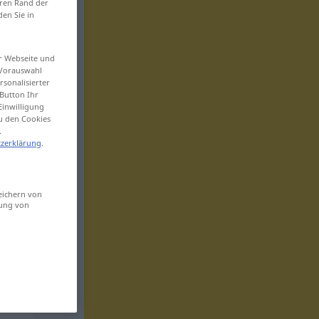
eren Rand der
den Sie in
er Webseite und
 Vorauswahl
sonalisierter
Button Ihr
Einwilligung
zu den Cookies
.
zerklärung
.
eichern von
sung von