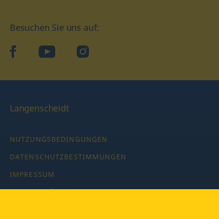
Besuchen Sie uns auf:
facebook
YouTube
Instagram
Langenscheidt
NUTZUNGSBEDINGUNGEN
DATENSCHUTZBESTIMMUNGEN
IMPRESSUM
PRIVATSPHÄRE-EINSTELLUNGEN
LATEINWÖRTERBUCH MIT CODE