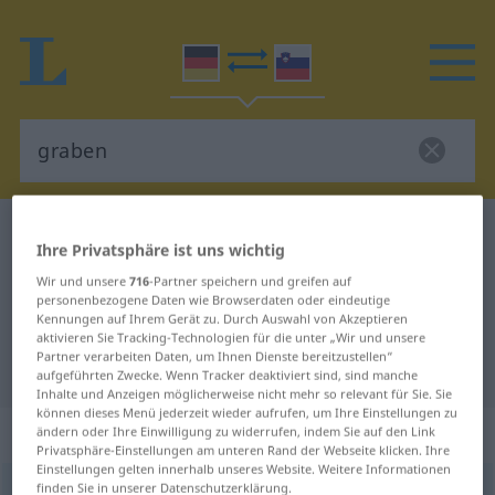
Deutsch-Slowenisch Wörterbuch
graben
Ihre Privatsphäre ist uns wichtig
Deutsch-Slowenisch Übersetzung
Wir und unsere
716
-Partner speichern und greifen auf
für "graben"
personenbezogene Daten wie Browserdaten oder eindeutige
Kennungen auf Ihrem Gerät zu. Durch Auswahl von Akzeptieren
aktivieren Sie Tracking-Technologien für die unter „Wir und unsere
Partner verarbeiten Daten, um Ihnen Dienste bereitzustellen“
"graben" Slowenisch Übersetzung
aufgeführten Zwecke. Wenn Tracker deaktiviert sind, sind manche
Inhalte und Anzeigen möglicherweise nicht mehr so relevant für Sie. Sie
können dieses Menü jederzeit wieder aufrufen, um Ihre Einstellungen zu
„graben“
ändern oder Ihre Einwilligung zu widerrufen, indem Sie auf den Link
Privatsphäre-Einstellungen am unteren Rand der Webseite klicken. Ihre
Einstellungen gelten innerhalb unseres Website. Weitere Informationen
finden Sie in unserer Datenschutzerklärung.
graben