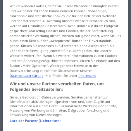
Wir verwenden Cookies, damit Sie unsere Webseite bestmöglich nutzen
Übersicht aller Übersetzungen
und wir besser mit Ihnen kommunizieren können. Notwendige,
funktionale und statistische Cookies, die für den Betrieb der Webseite
(Für mehr Details die Übersetzung anklicken/antippen)
und der statistischen Auswertung unserer Webseite erforderlich sind,
werden auf Grundlage unserer Vorauswahl immer auf Ihrem Endgerät
kopáti, grêbsti, ríti
gespeichert. Marketing-Cookies und Cookies, die der Bereitstellung
personalisierter Werbung dienen, werden nur gespeichert, wenn Sie uns
durch einen Klick auf den „Akzeptieren“-Button Ihr Einverständnis
geben. Klicken Sie ansonsten auf „Fortfahren ohne Akzeptieren“. Sie
können Ihre Einwilligung jederzeit für zukünftige Besuche unserer
Webseite widerrufen. Wenn Sie weitere Informationen zu den Cookies
kopáti
,
grêbsti
,
ríti
graben
und den Anpassungsmöglichkeiten möchten, klicken Sie einfach auf den
Button „Mehr Optionen“. Weitergehende Hinweise zu der
Datenverarbeitung entnehmen Sie ansonsten unserer
Datenschutzerklärung
. Hier finden Sie unser
Impressum
.
Synonyme für "graben"
Wir und unsere Partner verarbeiten Daten, um
Folgendes bereitzustellen:
Genaue Geolocation-Daten verwenden. Geräteeigenschaften zur
baggern
Identifikation aktiv abfragen. Speichern von und/oder Zugriff auf
Informationen auf einem Gerät. Personalisierte Werbung und Inhalte,
Messung von Werbung und Inhalten, Zielgruppenforschung und
Entwicklung von Dienstleistungen.
© OpenThesaurus.de
Liste der Partner (Lieferanten)