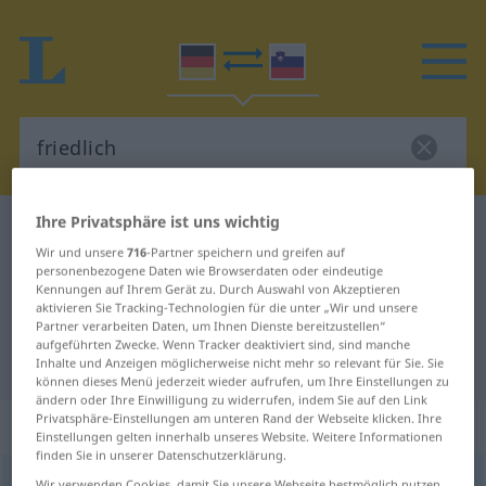
Ihre Privatsphäre ist uns wichtig
Deutsch-Slowenisch Wörterbuch
friedlich
Wir und unsere
716
-Partner speichern und greifen auf
Deutsch-Slowenisch Übersetzung
personenbezogene Daten wie Browserdaten oder eindeutige
Kennungen auf Ihrem Gerät zu. Durch Auswahl von Akzeptieren
für "friedlich"
aktivieren Sie Tracking-Technologien für die unter „Wir und unsere
Partner verarbeiten Daten, um Ihnen Dienste bereitzustellen“
aufgeführten Zwecke. Wenn Tracker deaktiviert sind, sind manche
"friedlich" Slowenisch Übersetzung
Inhalte und Anzeigen möglicherweise nicht mehr so relevant für Sie. Sie
können dieses Menü jederzeit wieder aufrufen, um Ihre Einstellungen zu
ändern oder Ihre Einwilligung zu widerrufen, indem Sie auf den Link
Privatsphäre-Einstellungen am unteren Rand der Webseite klicken. Ihre
„friedlich“
Einstellungen gelten innerhalb unseres Website. Weitere Informationen
finden Sie in unserer Datenschutzerklärung.
friedlich
Wir verwenden Cookies, damit Sie unsere Webseite bestmöglich nutzen