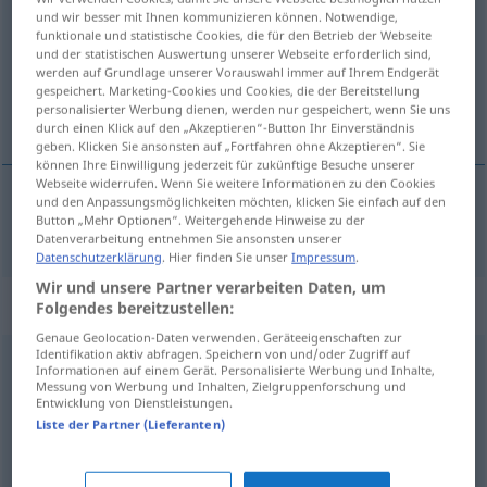
und wir besser mit Ihnen kommunizieren können. Notwendige,
funktionale und statistische Cookies, die für den Betrieb der Webseite
Übersicht aller Übersetzungen
und der statistischen Auswertung unserer Webseite erforderlich sind,
(Für mehr Details die Übersetzung anklicken/antippen)
werden auf Grundlage unserer Vorauswahl immer auf Ihrem Endgerät
gespeichert. Marketing-Cookies und Cookies, die der Bereitstellung
personalisierter Werbung dienen, werden nur gespeichert, wenn Sie uns
míren
durch einen Klick auf den „Akzeptieren“-Button Ihr Einverständnis
geben. Klicken Sie ansonsten auf „Fortfahren ohne Akzeptieren“. Sie
können Ihre Einwilligung jederzeit für zukünftige Besuche unserer
Webseite widerrufen. Wenn Sie weitere Informationen zu den Cookies
und den Anpassungsmöglichkeiten möchten, klicken Sie einfach auf den
Button „Mehr Optionen“. Weitergehende Hinweise zu der
míren
friedlich
Datenverarbeitung entnehmen Sie ansonsten unserer
Datenschutzerklärung
. Hier finden Sie unser
Impressum
.
Wir und unsere Partner verarbeiten Daten, um
Synonyme für "friedlich"
Folgendes bereitzustellen:
Genaue Geolocation-Daten verwenden. Geräteeigenschaften zur
Identifikation aktiv abfragen. Speichern von und/oder Zugriff auf
Informationen auf einem Gerät. Personalisierte Werbung und Inhalte,
harmonisch
Messung von Werbung und Inhalten, Zielgruppenforschung und
Entwicklung von Dienstleistungen.
Liste der Partner (Lieferanten)
verträglich
,
gewaltlos
,
sanft