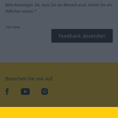
Bitte bestätigen Sie, dass Sie ein Mensch sind, indem Sie ein
Häkchen setzen.*
*Pflichtfeld
Feedback absenden
Besuchen Sie uns auf:
facebook
YouTube
Instagram