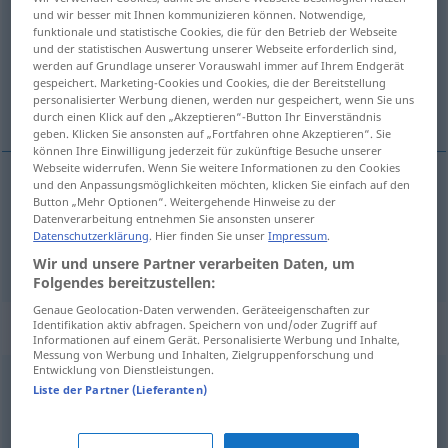
und wir besser mit Ihnen kommunizieren können. Notwendige,
funktionale und statistische Cookies, die für den Betrieb der Webseite
Übersicht aller Übersetzungen
und der statistischen Auswertung unserer Webseite erforderlich sind,
(Für mehr Details die Übersetzung anklicken/antippen)
werden auf Grundlage unserer Vorauswahl immer auf Ihrem Endgerät
gespeichert. Marketing-Cookies und Cookies, die der Bereitstellung
personalisierter Werbung dienen, werden nur gespeichert, wenn Sie uns
sledíti, ubógati
durch einen Klick auf den „Akzeptieren“-Button Ihr Einverständnis
geben. Klicken Sie ansonsten auf „Fortfahren ohne Akzeptieren“. Sie
können Ihre Einwilligung jederzeit für zukünftige Besuche unserer
Webseite widerrufen. Wenn Sie weitere Informationen zu den Cookies
und den Anpassungsmöglichkeiten möchten, klicken Sie einfach auf den
Button „Mehr Optionen“. Weitergehende Hinweise zu der
sledíti
folgen
Datenverarbeitung entnehmen Sie ansonsten unserer
Datenschutzerklärung
. Hier finden Sie unser
Impressum
.
ubógati
folgen
(gehorchen)
Wir und unsere Partner verarbeiten Daten, um
Folgendes bereitzustellen:
Genaue Geolocation-Daten verwenden. Geräteeigenschaften zur
Synonyme für "folgen"
Identifikation aktiv abfragen. Speichern von und/oder Zugriff auf
Informationen auf einem Gerät. Personalisierte Werbung und Inhalte,
Messung von Werbung und Inhalten, Zielgruppenforschung und
Entwicklung von Dienstleistungen.
Liste der Partner (Lieferanten)
(jemanden) verfolgen (Fahrzeug)
hören
,
gehorchen