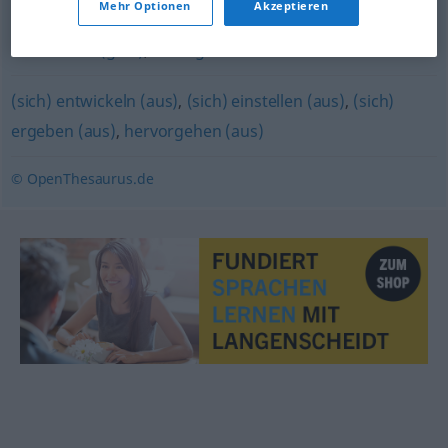
Mehr Optionen
Akzeptieren
nachstellen (geh.)
,
verfolgen
(sich) entwickeln (aus)
,
(sich) einstellen (aus)
,
(sich)
ergeben (aus)
,
hervorgehen (aus)
© OpenThesaurus.de