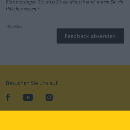
Bitte bestätigen Sie, dass Sie ein Mensch sind, indem Sie ein
Häkchen setzen.*
*Pflichtfeld
Feedback absenden
Besuchen Sie uns auf:
facebook
YouTube
Instagram