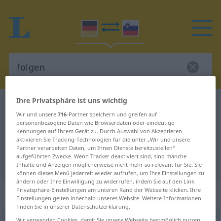
Ihre Privatsphäre ist uns wichtig
Deutsch-Slowenisch Wörterbuch
folgen
Wir und unsere
716
-Partner speichern und greifen auf
Deutsch-Slowenisch Übersetzung
personenbezogene Daten wie Browserdaten oder eindeutige
Kennungen auf Ihrem Gerät zu. Durch Auswahl von Akzeptieren
für "folgen"
aktivieren Sie Tracking-Technologien für die unter „Wir und unsere
Partner verarbeiten Daten, um Ihnen Dienste bereitzustellen“
aufgeführten Zwecke. Wenn Tracker deaktiviert sind, sind manche
"folgen" Slowenisch Übersetzung
Inhalte und Anzeigen möglicherweise nicht mehr so relevant für Sie. Sie
können dieses Menü jederzeit wieder aufrufen, um Ihre Einstellungen zu
ändern oder Ihre Einwilligung zu widerrufen, indem Sie auf den Link
Privatsphäre-Einstellungen am unteren Rand der Webseite klicken. Ihre
„folgen“
Einstellungen gelten innerhalb unseres Website. Weitere Informationen
finden Sie in unserer Datenschutzerklärung.
folgen
Wir verwenden Cookies, damit Sie unsere Webseite bestmöglich nutzen