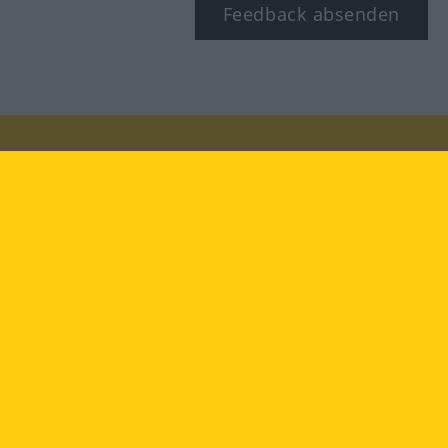
Feedback absenden
Besuchen Sie uns auf:
facebook
YouTube
Instagram
Langenscheidt
NUTZUNGSBEDINGUNGEN
DATENSCHUTZBESTIMMUNGEN