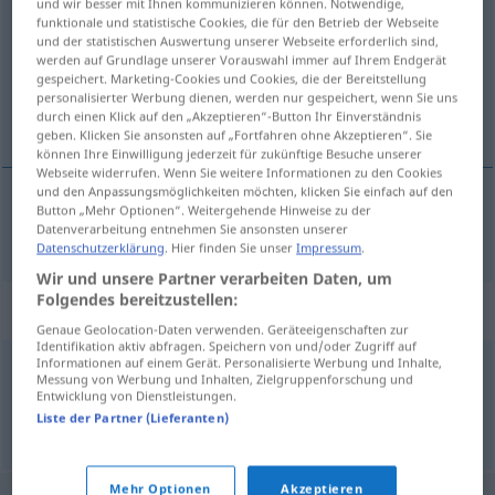
und wir besser mit Ihnen kommunizieren können. Notwendige,
funktionale und statistische Cookies, die für den Betrieb der Webseite
Übersicht aller Übersetzungen
und der statistischen Auswertung unserer Webseite erforderlich sind,
werden auf Grundlage unserer Vorauswahl immer auf Ihrem Endgerät
(Für mehr Details die Übersetzung anklicken/antippen)
gespeichert. Marketing-Cookies und Cookies, die der Bereitstellung
personalisierter Werbung dienen, werden nur gespeichert, wenn Sie uns
továrna
durch einen Klick auf den „Akzeptieren“-Button Ihr Einverständnis
geben. Klicken Sie ansonsten auf „Fortfahren ohne Akzeptieren“. Sie
können Ihre Einwilligung jederzeit für zukünftige Besuche unserer
Webseite widerrufen. Wenn Sie weitere Informationen zu den Cookies
und den Anpassungsmöglichkeiten möchten, klicken Sie einfach auf den
Button „Mehr Optionen“. Weitergehende Hinweise zu der
továrna
Fabrik
Datenverarbeitung entnehmen Sie ansonsten unserer
Datenschutzerklärung
. Hier finden Sie unser
Impressum
.
Wir und unsere Partner verarbeiten Daten, um
Folgendes bereitzustellen:
Synonyme für "Fabrik"
Genaue Geolocation-Daten verwenden. Geräteeigenschaften zur
Identifikation aktiv abfragen. Speichern von und/oder Zugriff auf
Informationen auf einem Gerät. Personalisierte Werbung und Inhalte,
Messung von Werbung und Inhalten, Zielgruppenforschung und
Betrieb
,
Werk
Entwicklung von Dienstleistungen.
Liste der Partner (Lieferanten)
© OpenThesaurus.de
Mehr Optionen
Akzeptieren