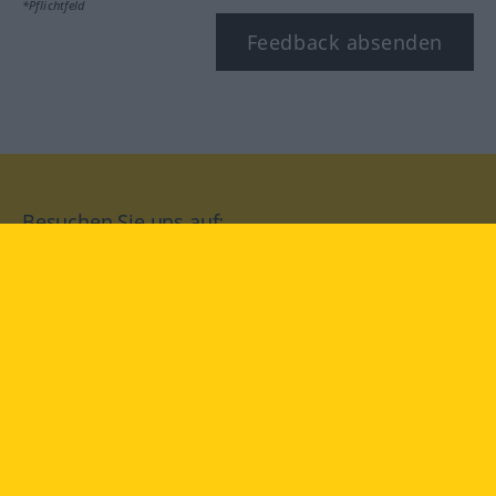
*Pflichtfeld
Feedback absenden
Besuchen Sie uns auf:
facebook
YouTube
Instagram
Langenscheidt
NUTZUNGSBEDINGUNGEN