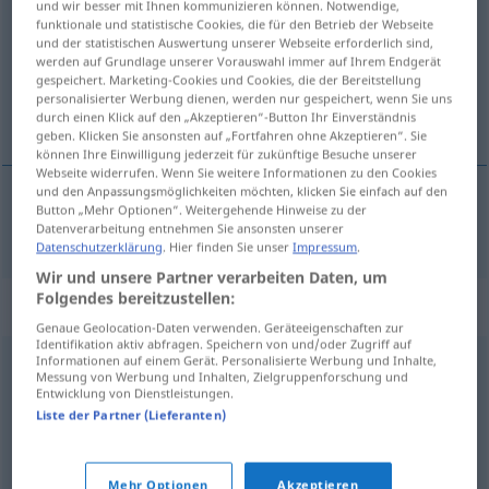
und wir besser mit Ihnen kommunizieren können. Notwendige,
funktionale und statistische Cookies, die für den Betrieb der Webseite
Übersicht aller Übersetzungen
und der statistischen Auswertung unserer Webseite erforderlich sind,
werden auf Grundlage unserer Vorauswahl immer auf Ihrem Endgerät
(Für mehr Details die Übersetzung anklicken/antippen)
gespeichert. Marketing-Cookies und Cookies, die der Bereitstellung
personalisierter Werbung dienen, werden nur gespeichert, wenn Sie uns
básen
durch einen Klick auf den „Akzeptieren“-Button Ihr Einverständnis
geben. Klicken Sie ansonsten auf „Fortfahren ohne Akzeptieren“. Sie
können Ihre Einwilligung jederzeit für zukünftige Besuche unserer
Webseite widerrufen. Wenn Sie weitere Informationen zu den Cookies
und den Anpassungsmöglichkeiten möchten, klicken Sie einfach auf den
Button „Mehr Optionen“. Weitergehende Hinweise zu der
básen
f
Fabel
Datenverarbeitung entnehmen Sie ansonsten unserer
Datenschutzerklärung
. Hier finden Sie unser
Impressum
.
Wir und unsere Partner verarbeiten Daten, um
Folgendes bereitzustellen:
Synonyme für "Fabel"
Genaue Geolocation-Daten verwenden. Geräteeigenschaften zur
Identifikation aktiv abfragen. Speichern von und/oder Zugriff auf
Informationen auf einem Gerät. Personalisierte Werbung und Inhalte,
Messung von Werbung und Inhalten, Zielgruppenforschung und
Sage
,
Legende
,
Märchen
,
Überlieferung
Entwicklung von Dienstleistungen.
Liste der Partner (Lieferanten)
Geschichte
,
Sage
,
Märchen
Mehr Optionen
Akzeptieren
© OpenThesaurus.de