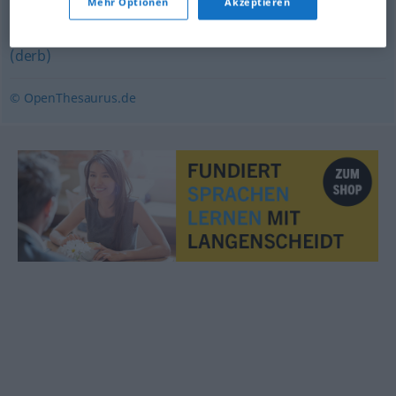
Mehr Optionen
Akzeptieren
stattlich (verhüllend)
,
mollig
,
korpulent
,
üppig
,
fett
(derb)
© OpenThesaurus.de