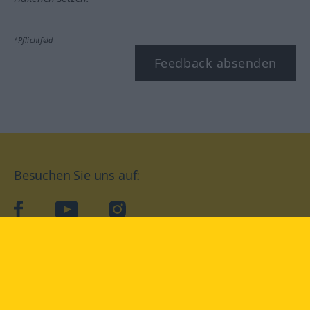
*Pflichtfeld
Feedback absenden
Besuchen Sie uns auf:
facebook
YouTube
Instagram
Langenscheidt