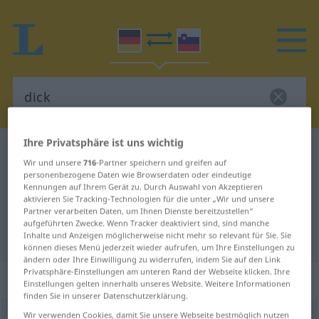
Ihre Privatsphäre ist uns wichtig
Deutsch-Slowenisch Wörterbuch
dick
Wir und unsere
716
-Partner speichern und greifen auf
Deutsch-Slowenisch Übersetzung
personenbezogene Daten wie Browserdaten oder eindeutige
Kennungen auf Ihrem Gerät zu. Durch Auswahl von Akzeptieren
für "dick"
aktivieren Sie Tracking-Technologien für die unter „Wir und unsere
Partner verarbeiten Daten, um Ihnen Dienste bereitzustellen“
aufgeführten Zwecke. Wenn Tracker deaktiviert sind, sind manche
"dick" Slowenisch Übersetzung
Inhalte und Anzeigen möglicherweise nicht mehr so relevant für Sie. Sie
können dieses Menü jederzeit wieder aufrufen, um Ihre Einstellungen zu
ändern oder Ihre Einwilligung zu widerrufen, indem Sie auf den Link
Privatsphäre-Einstellungen am unteren Rand der Webseite klicken. Ihre
„dick“
Einstellungen gelten innerhalb unseres Website. Weitere Informationen
finden Sie in unserer Datenschutzerklärung.
Wir verwenden Cookies, damit Sie unsere Webseite bestmöglich nutzen
dick