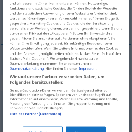
und wir besser mit Ihnen kommunizieren können. Notwendige,
funktionale und statistische Cookies, die für den Betrieb der Webseite
Übersicht aller Übersetzungen
und der statistischen Auswertung unserer Webseite erforderlich sind,
(Für mehr Details die Übersetzung anklicken/antippen)
werden auf Grundlage unserer Vorauswahl immer auf Ihrem Endgerät
gespeichert. Marketing-Cookies und Cookies, die der Bereitstellung
personalisierter Werbung dienen, werden nur gespeichert, wenn Sie uns
dêbel
durch einen Klick auf den „Akzeptieren“-Button Ihr Einverständnis
geben. Klicken Sie ansonsten auf „Fortfahren ohne Akzeptieren“. Sie
können Ihre Einwilligung jederzeit für zukünftige Besuche unserer
Webseite widerrufen. Wenn Sie weitere Informationen zu den Cookies
und den Anpassungsmöglichkeiten möchten, klicken Sie einfach auf den
Button „Mehr Optionen“. Weitergehende Hinweise zu der
dêbel
dick
Datenverarbeitung entnehmen Sie ansonsten unserer
Datenschutzerklärung
. Hier finden Sie unser
Impressum
.
Wir und unsere Partner verarbeiten Daten, um
Synonyme für "dick"
Folgendes bereitzustellen:
Genaue Geolocation-Daten verwenden. Geräteeigenschaften zur
Identifikation aktiv abfragen. Speichern von und/oder Zugriff auf
Informationen auf einem Gerät. Personalisierte Werbung und Inhalte,
großzügig
,
fett (ugs., fig.)
,
ansehnlich (Rente, Pension,
Messung von Werbung und Inhalten, Zielgruppenforschung und
Entwicklung von Dienstleistungen.
Tantiemen, Diäten)
,
üppig
Liste der Partner (Lieferanten)
geschwollen