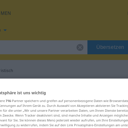
HMEN
h
Übersetzen
istisch
g für "charakteristisch"
atsphäre ist uns wichtig
Übersetzung
sere
716
-Partner speichern und greifen auf personenbezogene Daten wie Browserdat
Kennungen auf Ihrem Gerät zu. Durch Auswahl von Akzeptieren aktivieren Sie Trackin
n für die unter „Wir und unsere Partner verarbeiten Daten, um Ihnen Dienste bereitz
n Zwecke. Wenn Tracker deaktiviert sind, sind manche Inhalte und Anzeigen mögliche
evant für Sie. Sie können dieses Menü jederzeit wieder aufrufen, um Ihre Einstellung
inwilligung zu widerrufen, indem Sie auf den Link Privatsphäre-Einstellungen am unt