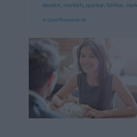
deutlich
,
merklich
,
spürbar
,
fühlbar
,
star
© OpenThesaurus.de