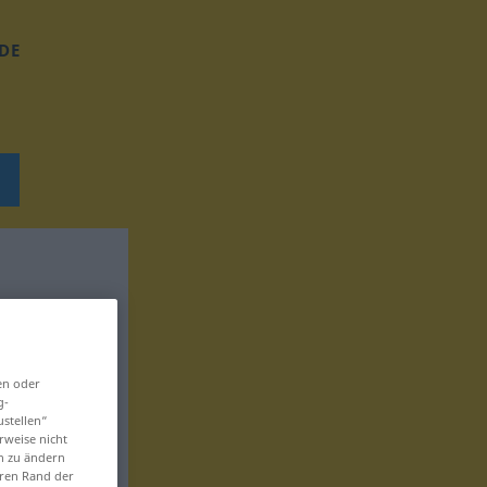
DE
en oder
g-
ustellen“
rweise nicht
en zu ändern
eren Rand der