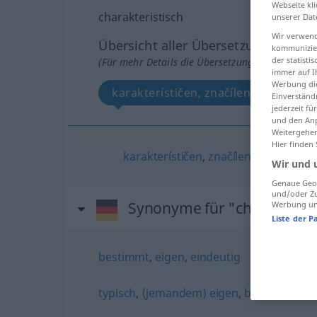
Webseite kli
charakteristisch
unserer Dat
Wir verwend
Übersicht aller Übersetzungen
kommunizier
der statist
(Für mehr Details die Übersetzung anklicken/an
immer auf I
Werbung die
karakterístičen, značílen
Einverständ
jederzeit f
und den Anp
Weitergehen
Hier finden
karakterístičen
,
značílen
Wir und 
Genaue Geol
und/oder Zu
Synonyme für "charakterist
Werbung und
Liste der P
bestimmt
,
eigen
,
eindeutig
typisch
,
(jemandem) eigen
,
bemerkenswe