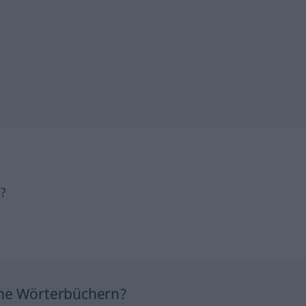
h?
ine Wörterbüchern?