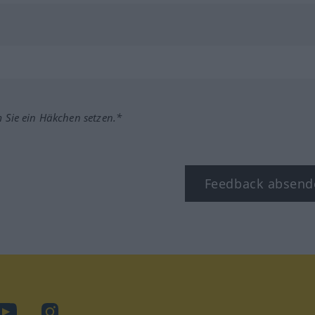
m Sie ein Häkchen setzen.*
Feedback absend
ook
YouTube
Instagram