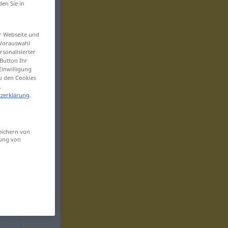
den Sie in
er Webseite und
 Vorauswahl
sonalisierter
Button Ihr
Einwilligung
zu den Cookies
.
zerklärung
.
eichern von
sung von