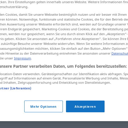
cken. Ihre Einstellungen gelten innerhalb unseres Website. Weitere Informationen fin
enschutzerklärung.
en Cookies, damit Sie unsere Webseite bestmöglich nutzen und wir besser mit Ihnen
en können. Notwendige, funktionale und statistische Cookies, die für den Betrieb d
ischen Auswertung unserer Webseite erforderlich sind, werden auf Grundlage unserer
tippen)
hrem Endgerät gespeichert. Marketing-Cookies und Cookies, die der Bereitstellung per
nen, werden nur gespeichert, wenn Sie uns durch einen Klick auf den „Akzeptieren“-
nis geben. Klicken Sie ansonsten auf „Fortfahren ohne Akzeptieren“. Sie können Ihre 
ür zukünftige Besuche unserer Webseite widerrufen. Wenn Sie weitere Informationen 
assungsmöglichkeiten möchten, klicken Sie einfach auf den Button „Mehr Optionen“
de Hinweise zu der Datenverarbeitung entnehmen Sie ansonsten unserer
Datenschut
 Sie unser
Impressum
.
charakteristisch
unsere Partner verarbeiten Daten, um Folgendes bereitzustellen:
ocation-Daten verwenden. Geräteeigenschaften zur Identifikation aktiv abfragen. Sp
griff auf Informationen auf einem Gerät. Personalisierte Werbung und Inhalte, Mes
isch"
 Inhalten, Zielgruppenforschung und Entwicklung von Dienstleistungen.
artner (Lieferanten)
Mehr Optionen
Akzeptieren
rt