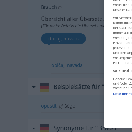
Webseite kli
Brauch
m
unserer Dat
Übersicht aller Übersetzungen
Wir verwend
kommunizier
(Für mehr Details die Übersetzung anklicken/an
der statist
immer auf I
običáj, naváda
Werbung die
Einverständ
jederzeit f
und den Anp
Weitergehen
Hier finden
običáj
,
naváda
Wir und 
Genaue Geol
und/oder Zu
Beispielsätze für "Brauch"
Werbung und
Liste der P
opustíti
pf
šégo
Synonyme für "Brauch"