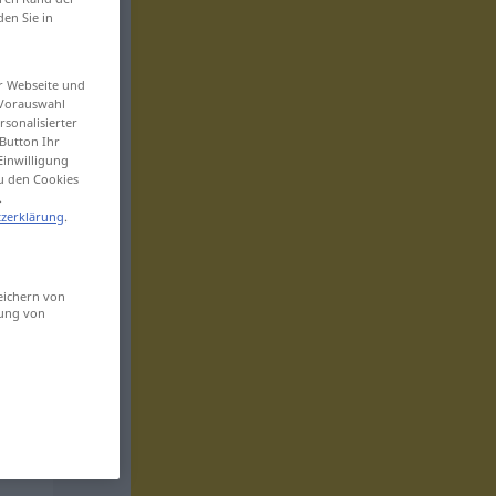
den Sie in
er Webseite und
 Vorauswahl
sonalisierter
Button Ihr
Einwilligung
zu den Cookies
.
zerklärung
.
eichern von
sung von