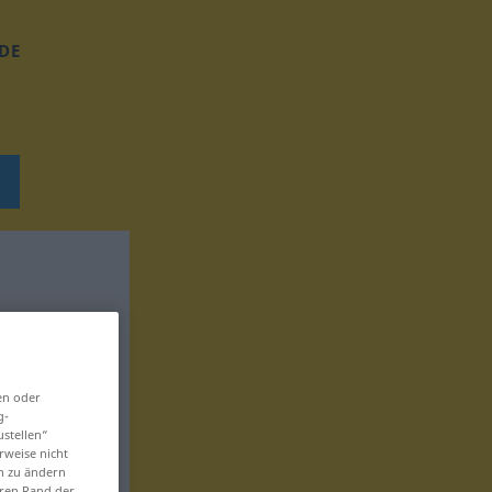
DE
en oder
g-
ustellen“
rweise nicht
en zu ändern
eren Rand der