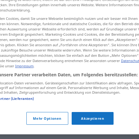
cken. Ihre Einstellungen gelten innerhalb unseres Website. Weitere Informationen fin
enschutzerklärung.
en Cookies, damit Sie unsere Webseite bestmöglich nutzen und wir besser mit Ihnen
en können. Notwendige, funktionale und statistische Cookies, die für den Betrieb d
tippen)
ischen Auswertung unserer Webseite erforderlich sind, werden auf Grundlage unserer
hrem Endgerät gespeichert. Marketing-Cookies und Cookies, die der Bereitstellung per
nen, werden nur gespeichert, wenn Sie uns durch einen Klick auf den „Akzeptieren“-
nis geben. Klicken Sie ansonsten auf „Fortfahren ohne Akzeptieren“. Sie können Ihre 
ür zukünftige Besuche unserer Webseite widerrufen. Wenn Sie weitere Informationen 
assungsmöglichkeiten möchten, klicken Sie einfach auf den Button „Mehr Optionen“
de Hinweise zu der Datenverarbeitung entnehmen Sie ansonsten unserer
Datenschut
 Sie unser
Impressum
.
Brauch
unsere Partner verarbeiten Daten, um Folgendes bereitzustellen:
ocation-Daten verwenden. Geräteeigenschaften zur Identifikation aktiv abfragen. Sp
griff auf Informationen auf einem Gerät. Personalisierte Werbung und Inhalte, Mes
 Inhalten, Zielgruppenforschung und Entwicklung von Dienstleistungen.
artner (Lieferanten)
vom Brauch
abkommen
Mehr Optionen
Akzeptieren