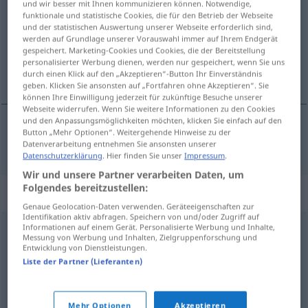
und wir besser mit Ihnen kommunizieren können. Notwendige,
funktionale und statistische Cookies, die für den Betrieb der Webseite
Übersicht aller Übersetzungen
und der statistischen Auswertung unserer Webseite erforderlich sind,
werden auf Grundlage unserer Vorauswahl immer auf Ihrem Endgerät
(Für mehr Details die Übersetzung anklicken/antippen)
gespeichert. Marketing-Cookies und Cookies, die der Bereitstellung
personalisierter Werbung dienen, werden nur gespeichert, wenn Sie uns
nalágati <naložíti>
durch einen Klick auf den „Akzeptieren“-Button Ihr Einverständnis
geben. Klicken Sie ansonsten auf „Fortfahren ohne Akzeptieren“. Sie
können Ihre Einwilligung jederzeit für zukünftige Besuche unserer
Webseite widerrufen. Wenn Sie weitere Informationen zu den Cookies
und den Anpassungsmöglichkeiten möchten, klicken Sie einfach auf den
Button „Mehr Optionen“. Weitergehende Hinweise zu der
nalágati
beladen
Datenverarbeitung entnehmen Sie ansonsten unserer
Datenschutzerklärung
. Hier finden Sie unser
Impressum
.
Wir und unsere Partner verarbeiten Daten, um
Folgendes bereitzustellen:
Synonyme für "beladen"
Genaue Geolocation-Daten verwenden. Geräteeigenschaften zur
Identifikation aktiv abfragen. Speichern von und/oder Zugriff auf
Informationen auf einem Gerät. Personalisierte Werbung und Inhalte,
Messung von Werbung und Inhalten, Zielgruppenforschung und
laden
,
belasten
Entwicklung von Dienstleistungen.
Liste der Partner (Lieferanten)
aufladen
,
beschweren
,
belasten (mit)
,
aufbürden
Mehr Optionen
Akzeptieren
© OpenThesaurus.de