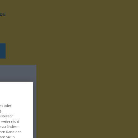
DE
en oder
g-
ustellen“
rweise nicht
en zu ändern
eren Rand der
den Sie in