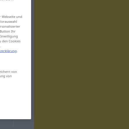
er Webseite und
 Vorauswahl
sonalisierter
Button Ihr
Einwilligung
zu den Cookies
.
zerklärung
.
eichern von
sung von