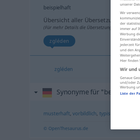
unserer Dat
beispielhaft
Wir verwend
kommunizier
Übersicht aller Übersetzungen
der statist
(Für mehr Details die Übersetzung anklicken/an
immer auf I
Werbung die
Einverständ
zgléden
jederzeit f
und den Anp
Weitergehen
Hier finden
zgléden
Wir und 
Genaue Geol
und/oder Zu
Werbung und
Synonyme für "beispielhaft
Liste der P
musterhaft
,
vorbildlich
,
typisch
© OpenThesaurus.de