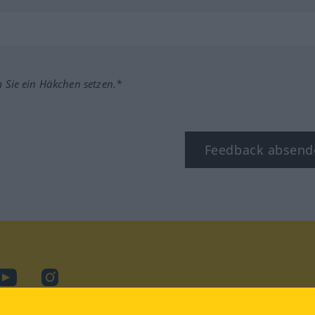
m Sie ein Häkchen setzen.*
Feedback absend
ook
YouTube
Instagram