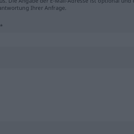
us. Die Angabe der E-Mail-Adresse ist optional und 
ntwortung Ihrer Anfrage.
?*