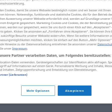
enschutzerklärung.
en Cookies, damit Sie unsere Webseite bestmöglich nutzen und wir besser mit Ihnen
en können. Notwendige, funktionale und statistische Cookies, die für den Betrieb d
ischen Auswertung unserer Webseite erforderlich sind, werden auf Grundlage unserer
tippen)
hrem Endgerät gespeichert. Marketing-Cookies und Cookies, die der Bereitstellung per
nen, werden nur gespeichert, wenn Sie uns durch einen Klick auf den „Akzeptieren“-
nis geben. Klicken Sie ansonsten auf „Fortfahren ohne Akzeptieren“. Sie können Ihre 
ür zukünftige Besuche unserer Webseite widerrufen. Wenn Sie weitere Informationen 
assungsmöglichkeiten möchten, klicken Sie einfach auf den Button „Mehr Optionen“
de Hinweise zu der Datenverarbeitung entnehmen Sie ansonsten unserer
Datenschut
 Sie unser
Impressum
.
beispielhaft
unsere Partner verarbeiten Daten, um Folgendes bereitzustellen:
ocation-Daten verwenden. Geräteeigenschaften zur Identifikation aktiv abfragen. Sp
griff auf Informationen auf einem Gerät. Personalisierte Werbung und Inhalte, Mes
 Inhalten, Zielgruppenforschung und Entwicklung von Dienstleistungen.
"
artner (Lieferanten)
Mehr Optionen
Akzeptieren