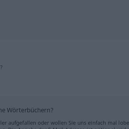
h?
ine Wörterbüchern?
hler aufgefallen oder wollen Sie uns einfach mal lob