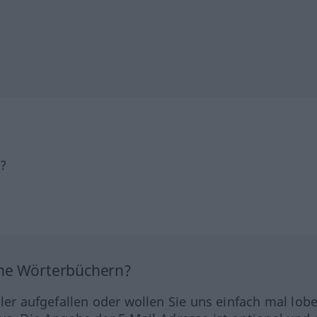
h?
ine Wörterbüchern?
hler aufgefallen oder wollen Sie uns einfach mal lob