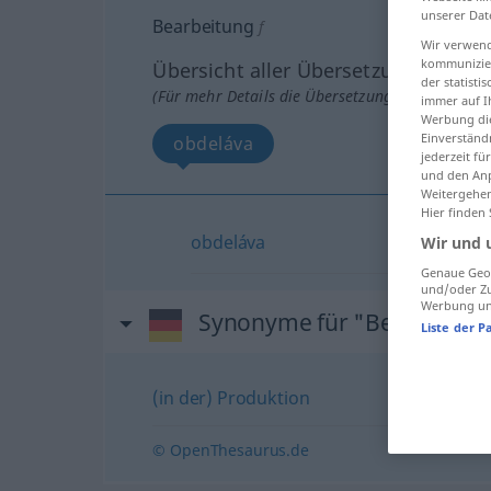
unserer Dat
Bearbeitung
f
Wir verwend
kommunizier
Übersicht aller Übersetzungen
der statist
(Für mehr Details die Übersetzung anklicken/an
immer auf I
Werbung die
Einverständ
obdeláva
jederzeit f
und den Anp
Weitergehen
Hier finden
obdeláva
Wir und 
Genaue Geol
und/oder Zu
Werbung und
Synonyme für "Bearbeitun
Liste der P
(in der) Produktion
© OpenThesaurus.de