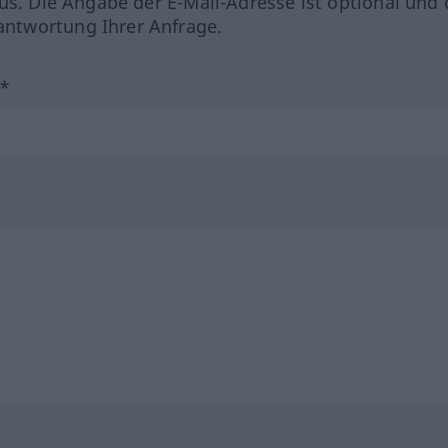
us. Die Angabe der E-Mail-Adresse ist optional und 
ntwortung Ihrer Anfrage.
?*