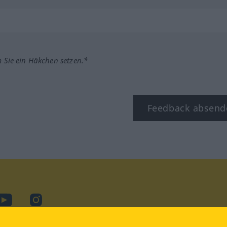
m Sie ein Häkchen setzen.*
Feedback absend
ook
YouTube
Instagram