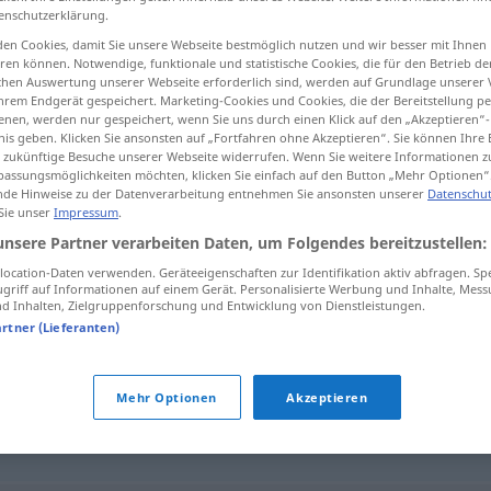
enschutzerklärung.
en Cookies, damit Sie unsere Webseite bestmöglich nutzen und wir besser mit Ihnen
en können. Notwendige, funktionale und statistische Cookies, die für den Betrieb d
ischen Auswertung unserer Webseite erforderlich sind, werden auf Grundlage unserer
tippen)
hrem Endgerät gespeichert. Marketing-Cookies und Cookies, die der Bereitstellung per
nen, werden nur gespeichert, wenn Sie uns durch einen Klick auf den „Akzeptieren“-
nis geben. Klicken Sie ansonsten auf „Fortfahren ohne Akzeptieren“. Sie können Ihre 
ür zukünftige Besuche unserer Webseite widerrufen. Wenn Sie weitere Informationen 
assungsmöglichkeiten möchten, klicken Sie einfach auf den Button „Mehr Optionen“
de Hinweise zu der Datenverarbeitung entnehmen Sie ansonsten unserer
Datenschut
 Sie unser
Impressum
.
Bearbeitung
unsere Partner verarbeiten Daten, um Folgendes bereitzustellen:
ocation-Daten verwenden. Geräteeigenschaften zur Identifikation aktiv abfragen. Sp
griff auf Informationen auf einem Gerät. Personalisierte Werbung und Inhalte, Mes
 Inhalten, Zielgruppenforschung und Entwicklung von Dienstleistungen.
g"
artner (Lieferanten)
Mehr Optionen
Akzeptieren