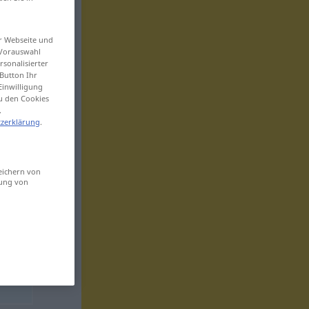
er Webseite und
 Vorauswahl
sonalisierter
Button Ihr
Einwilligung
zu den Cookies
.
zerklärung
.
eichern von
sung von