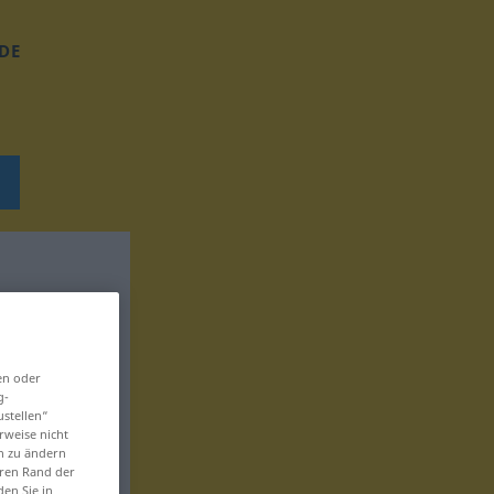
DE
en oder
g-
ustellen“
rweise nicht
en zu ändern
eren Rand der
den Sie in