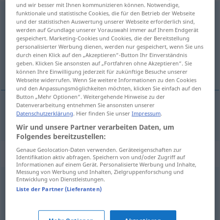
und wir besser mit Ihnen kommunizieren können. Notwendige,
funktionale und statistische Cookies, die für den Betrieb der Webseite
zerstreuen
und der statistischen Auswertung unserer Webseite erforderlich sind,
werden auf Grundlage unserer Vorauswahl immer auf Ihrem Endgerät
Übersicht aller Übersetzungen
gespeichert. Marketing-Cookies und Cookies, die der Bereitstellung
(Für mehr Details die Übersetzung anklicken/antippen)
personalisierter Werbung dienen, werden nur gespeichert, wenn Sie uns
durch einen Klick auf den „Akzeptieren“-Button Ihr Einverständnis
geben. Klicken Sie ansonsten auf „Fortfahren ohne Akzeptieren“. Sie
roztrúsiť, rozptýliť
können Ihre Einwilligung jederzeit für zukünftige Besuche unserer
Webseite widerrufen. Wenn Sie weitere Informationen zu den Cookies
und den Anpassungsmöglichkeiten möchten, klicken Sie einfach auf den
Button „Mehr Optionen“. Weitergehende Hinweise zu der
Datenverarbeitung entnehmen Sie ansonsten unserer
Datenschutzerklärung
. Hier finden Sie unser
Impressum
.
roztrúsiť
,
rozptýliť
zerstreuen
Wir und unsere Partner verarbeiten Daten, um
Folgendes bereitzustellen:
Genaue Geolocation-Daten verwenden. Geräteeigenschaften zur
Synonyme für "zerstreuen"
Identifikation aktiv abfragen. Speichern von und/oder Zugriff auf
Informationen auf einem Gerät. Personalisierte Werbung und Inhalte,
Messung von Werbung und Inhalten, Zielgruppenforschung und
Entwicklung von Dienstleistungen.
auflösen
Liste der Partner (Lieferanten)
ablenken