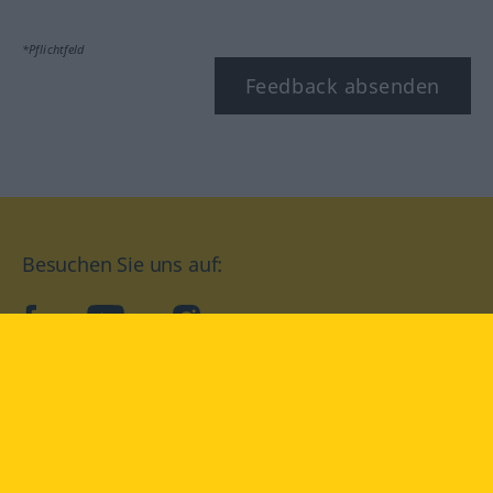
*Pflichtfeld
Feedback absenden
Besuchen Sie uns auf:
facebook
YouTube
Instagram
Langenscheidt