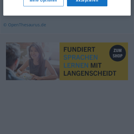
Mehr Optionen
Akzeptieren
isolieren
,
trennen
© OpenThesaurus.de