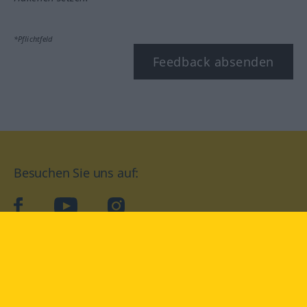
*Pflichtfeld
Feedback absenden
Besuchen Sie uns auf:
facebook
YouTube
Instagram
Langenscheidt