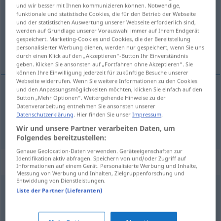
und wir besser mit Ihnen kommunizieren können. Notwendige,
funktionale und statistische Cookies, die für den Betrieb der Webseite
Übersicht aller Übersetzungen
und der statistischen Auswertung unserer Webseite erforderlich sind,
(Für mehr Details die Übersetzung anklicken/antippen)
werden auf Grundlage unserer Vorauswahl immer auf Ihrem Endgerät
gespeichert. Marketing-Cookies und Cookies, die der Bereitstellung
personalisierter Werbung dienen, werden nur gespeichert, wenn Sie uns
saláma, klobása
durch einen Klick auf den „Akzeptieren“-Button Ihr Einverständnis
geben. Klicken Sie ansonsten auf „Fortfahren ohne Akzeptieren“. Sie
können Ihre Einwilligung jederzeit für zukünftige Besuche unserer
Webseite widerrufen. Wenn Sie weitere Informationen zu den Cookies
und den Anpassungsmöglichkeiten möchten, klicken Sie einfach auf den
Button „Mehr Optionen“. Weitergehende Hinweise zu der
saláma
Wurst
Datenverarbeitung entnehmen Sie ansonsten unserer
Datenschutzerklärung
. Hier finden Sie unser
Impressum
.
klobása
Wurst
Bratwurst
Wir und unsere Partner verarbeiten Daten, um
Folgendes bereitzustellen:
Genaue Geolocation-Daten verwenden. Geräteeigenschaften zur
Identifikation aktiv abfragen. Speichern von und/oder Zugriff auf
Synonyme für "Wurst"
Informationen auf einem Gerät. Personalisierte Werbung und Inhalte,
Messung von Werbung und Inhalten, Zielgruppenforschung und
Entwicklung von Dienstleistungen.
Liste der Partner (Lieferanten)
Null (ugs.)
,
Pfeife (ugs.)
,
Niete (ugs.)
,
(armes) Würstchen
(ugs.)
,
Versager (Hauptform)
,
Flasche (ugs.)
,
Krücke