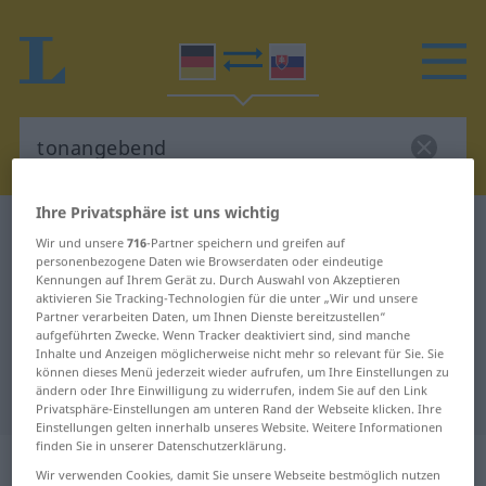
Ihre Privatsphäre ist uns wichtig
Deutsch-Slowakisch Wörterbuch
tonangebend
Wir und unsere
716
-Partner speichern und greifen auf
Deutsch-Slowakisch Übersetzung
personenbezogene Daten wie Browserdaten oder eindeutige
Kennungen auf Ihrem Gerät zu. Durch Auswahl von Akzeptieren
für "tonangebend"
aktivieren Sie Tracking-Technologien für die unter „Wir und unsere
Partner verarbeiten Daten, um Ihnen Dienste bereitzustellen“
aufgeführten Zwecke. Wenn Tracker deaktiviert sind, sind manche
Inhalte und Anzeigen möglicherweise nicht mehr so relevant für Sie. Sie
"tonangebend" Slowakisch
können dieses Menü jederzeit wieder aufrufen, um Ihre Einstellungen zu
ändern oder Ihre Einwilligung zu widerrufen, indem Sie auf den Link
Übersetzung
Privatsphäre-Einstellungen am unteren Rand der Webseite klicken. Ihre
Einstellungen gelten innerhalb unseres Website. Weitere Informationen
finden Sie in unserer Datenschutzerklärung.
„tonangebend“
Wir verwenden Cookies, damit Sie unsere Webseite bestmöglich nutzen