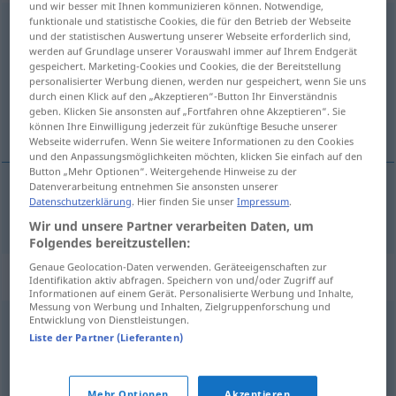
und wir besser mit Ihnen kommunizieren können. Notwendige,
funktionale und statistische Cookies, die für den Betrieb der Webseite
tonangebend
und der statistischen Auswertung unserer Webseite erforderlich sind,
werden auf Grundlage unserer Vorauswahl immer auf Ihrem Endgerät
Übersicht aller Übersetzungen
gespeichert. Marketing-Cookies und Cookies, die der Bereitstellung
(Für mehr Details die Übersetzung anklicken/antippen)
personalisierter Werbung dienen, werden nur gespeichert, wenn Sie uns
durch einen Klick auf den „Akzeptieren“-Button Ihr Einverständnis
geben. Klicken Sie ansonsten auf „Fortfahren ohne Akzeptieren“. Sie
udávajúci tón
können Ihre Einwilligung jederzeit für zukünftige Besuche unserer
Webseite widerrufen. Wenn Sie weitere Informationen zu den Cookies
und den Anpassungsmöglichkeiten möchten, klicken Sie einfach auf den
Button „Mehr Optionen“. Weitergehende Hinweise zu der
Datenverarbeitung entnehmen Sie ansonsten unserer
Datenschutzerklärung
. Hier finden Sie unser
Impressum
.
udávajúci
tón
tonangebend
Wir und unsere Partner verarbeiten Daten, um
Folgendes bereitzustellen:
Genaue Geolocation-Daten verwenden. Geräteeigenschaften zur
Synonyme für "tonangebend"
Identifikation aktiv abfragen. Speichern von und/oder Zugriff auf
Informationen auf einem Gerät. Personalisierte Werbung und Inhalte,
Messung von Werbung und Inhalten, Zielgruppenforschung und
Entwicklung von Dienstleistungen.
maßgebend
Liste der Partner (Lieferanten)
herrisch
Mehr Optionen
Akzeptieren