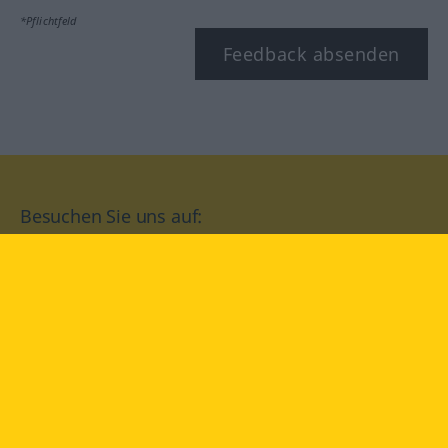
*Pflichtfeld
Feedback absenden
Besuchen Sie uns auf:
facebook
YouTube
Instagram
Langenscheidt
NUTZUNGSBEDINGUNGEN